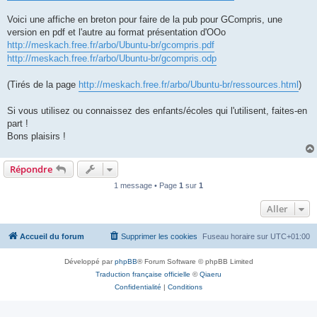
Voici une affiche en breton pour faire de la pub pour GCompris, une
version en pdf et l'autre au format présentation d'OOo
http://meskach.free.fr/arbo/Ubuntu-br/gcompris.pdf
http://meskach.free.fr/arbo/Ubuntu-br/gcompris.odp
(Tirés de la page
http://meskach.free.fr/arbo/Ubuntu-br/ressources.html
)
Si vous utilisez ou connaissez des enfants/écoles qui l'utilisent, faites-en
part !
Bons plaisirs !
Répondre
1 message • Page
1
sur
1
Aller
Accueil du forum
Supprimer les cookies
Fuseau horaire sur
UTC+01:00
Développé par
phpBB
® Forum Software © phpBB Limited
Traduction française officielle
©
Qiaeru
Confidentialité
|
Conditions