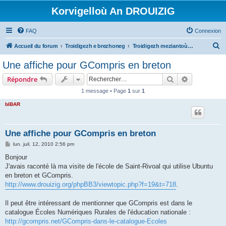
Korvigelloù An DROUIZIG
FAQ
Connexion
R
Accueil du forum
Troidigezh e brezhoneg
Troidigezh meziantoù all (frank a wirioù evit an darn vrasañ anezho)
e
Une affiche pour GCompris en breton
c
Rechercher
Recherche 
Répondre
h
1 message • Page
1
sur
1
e
bIBAR
r
c
h
Une affiche pour GCompris en breton
e
M
lun. juil. 12, 2010 2:56 pm
e
r
s
Bonjour
s
J'avais raconté là ma visite de l'école de Saint-Rivoal qui utilise Ubuntu
a
g
en breton et GCompris.
e
http://www.drouizig.org/phpBB3/viewtopic.php?f=19&t=718
.
Il peut être intéressant de mentionner que GCompris est dans le
catalogue Écoles Numériques Rurales de l'éducation nationale :
http://gcompris.net/GCompris-dans-le-catalogue-Ecoles