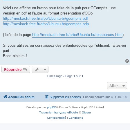
Voici une affiche en breton pour faire de la pub pour GCompris, une
version en pdf et l'autre au format présentation d'OOo
http://meskach.free.fr/arbo/Ubuntu-br/gcompris.pdf
http://meskach.free.fr/arbo/Ubuntu-br/gcompris.odp
(Tirés de la page
http://meskach.free.fr/arbo/Ubuntu-br/ressources.html
)
Si vous utilisez ou connaissez des enfants/écoles qui l'utilisent, faites-en
part !
Bons plaisirs !
Répondre
1 message • Page
1
sur
1
Aller
Accueil du forum
Supprimer les cookies
Fuseau horaire sur
UTC+01:00
Développé par
phpBB
® Forum Software © phpBB Limited
Traduction française officielle
©
Qiaeru
Confidentialité
|
Conditions