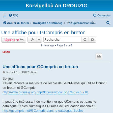
Korvigelloù An DROUIZIG
FAQ
Connexion
R
Accueil du forum
Troidigezh e brezhoneg
Troidigezh meziantoù all (frank a wirioù evit an darn vrasañ anezho)
e
Une affiche pour GCompris en breton
c
Rechercher
Recherche 
Répondre
h
1 message • Page
1
sur
1
e
bIBAR
r
c
h
Une affiche pour GCompris en breton
e
M
lun. juil. 12, 2010 2:56 pm
e
r
s
Bonjour
s
J'avais raconté là ma visite de l'école de Saint-Rivoal qui utilise Ubuntu
a
g
en breton et GCompris.
e
http://www.drouizig.org/phpBB3/viewtopic.php?f=19&t=718
.
Il peut être intéressant de mentionner que GCompris est dans le
catalogue Écoles Numériques Rurales de l'éducation nationale :
http://gcompris.net/GCompris-dans-le-catalogue-Ecoles