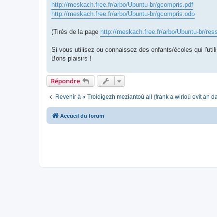
http://meskach.free.fr/arbo/Ubuntu-br/gcompris.pdf
http://meskach.free.fr/arbo/Ubuntu-br/gcompris.odp
(Tirés de la page
http://meskach.free.fr/arbo/Ubuntu-br/res
Si vous utilisez ou connaissez des enfants/écoles qui l'utili
Bons plaisirs !
Répondre
Revenir à « Troidigezh meziantoù all (frank a wirioù evit an 
Accueil du forum