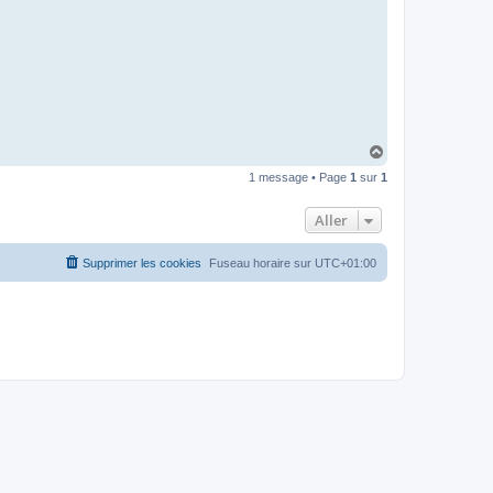
I
B
A
R
H
a
1 message • Page
1
sur
1
u
t
Aller
Supprimer les cookies
Fuseau horaire sur
UTC+01:00