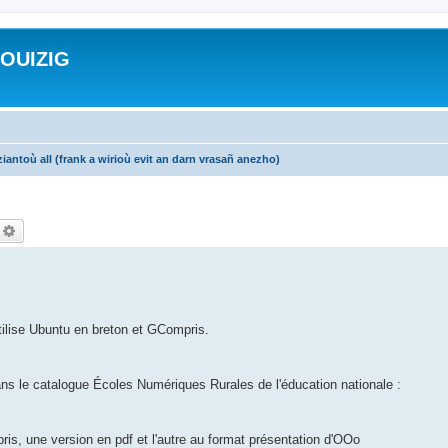
ROUIZIG
iantoù all (frank a wirioù evit an darn vrasañ anezho)
echercher
Recherche avancée
utilise Ubuntu en breton et GCompris.
.
ans le catalogue Écoles Numériques Rurales de l'éducation nationale :
ris, une version en pdf et l'autre au format présentation d'OOo