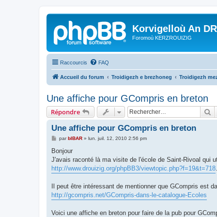
Korvigelloù An D
Foromoù KERZROUIZIG
Raccourcis
FAQ
Accueil du forum
Troidigezh e brezhoneg
Troidigezh mez
Une affiche pour GCompris en breton
R
Répondre
Une affiche pour GCompris en breton
M
par
bIBAR
»
lun. juil. 12, 2010 2:56 pm
e
s
Bonjour
s
J'avais raconté là ma visite de l'école de Saint-Rivoal qui 
a
g
http://www.drouizig.org/phpBB3/viewtopic.php?f=19&t=718
e
Il peut être intéressant de mentionner que GCompris est d
http://gcompris.net/GCompris-dans-le-catalogue-Ecoles
Voici une affiche en breton pour faire de la pub pour GComp