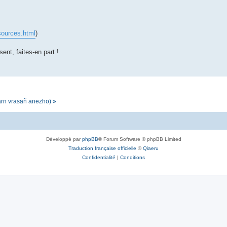
sources.html
)
sent, faites-en part !
darn vrasañ anezho) »
Développé par
phpBB
® Forum Software © phpBB Limited
Traduction française officielle
©
Qiaeru
Confidentialité
|
Conditions