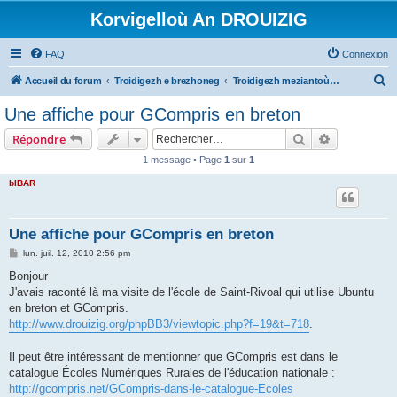
Korvigelloù An DROUIZIG
FAQ
Connexion
R
Accueil du forum
Troidigezh e brezhoneg
Troidigezh meziantoù all (frank a wirioù evit an darn vrasañ anezho)
e
Une affiche pour GCompris en breton
c
Rechercher
Recherche 
Répondre
h
1 message • Page
1
sur
1
e
bIBAR
r
c
h
Une affiche pour GCompris en breton
e
M
lun. juil. 12, 2010 2:56 pm
e
r
s
Bonjour
s
J'avais raconté là ma visite de l'école de Saint-Rivoal qui utilise Ubuntu
a
g
en breton et GCompris.
e
http://www.drouizig.org/phpBB3/viewtopic.php?f=19&t=718
.
Il peut être intéressant de mentionner que GCompris est dans le
catalogue Écoles Numériques Rurales de l'éducation nationale :
http://gcompris.net/GCompris-dans-le-catalogue-Ecoles