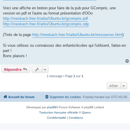
Voici une affiche en breton pour faire de la pub pour GCompris, une
version en pdf et l'autre au format présentation d'OOo
http://meskach.free.fr/arbo/Ubuntu-br/gcompris.pdf
http://meskach.free.fr/arbo/Ubuntu-br/gcompris.odp
(Tirés de la page
http://meskach.free.fr/arbo/Ubuntu-br/ressources.html
)
Si vous utilisez ou connaissez des enfants/écoles qui l'utilisent, faites-en
part !
Bons plaisirs !
Répondre
1 message • Page
1
sur
1
Aller
Accueil du forum
Supprimer les cookies
Fuseau horaire sur
UTC+01:00
Développé par
phpBB
® Forum Software © phpBB Limited
Traduction française officielle
©
Qiaeru
Confidentialité
|
Conditions