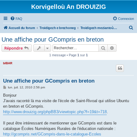
Korvigelloù An DROUIZIG
FAQ
Connexion
R
Accueil du forum
Troidigezh e brezhoneg
Troidigezh meziantoù all (frank a wirioù evit an darn vrasañ anezho)
e
Une affiche pour GCompris en breton
c
Rechercher
Recherche 
Répondre
h
1 message • Page
1
sur
1
e
bIBAR
r
c
h
Une affiche pour GCompris en breton
e
M
lun. juil. 12, 2010 2:56 pm
e
r
s
Bonjour
s
J'avais raconté là ma visite de l'école de Saint-Rivoal qui utilise Ubuntu
a
g
en breton et GCompris.
e
http://www.drouizig.org/phpBB3/viewtopic.php?f=19&t=718
.
Il peut être intéressant de mentionner que GCompris est dans le
catalogue Écoles Numériques Rurales de l'éducation nationale :
http://gcompris.net/GCompris-dans-le-catalogue-Ecoles