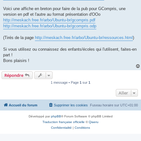
Voici une affiche en breton pour faire de la pub pour GCompris, une
version en pdf et l'autre au format présentation d'OOo
http://meskach.free.fr/arbo/Ubuntu-br/gcompris.pdf
http://meskach.free.fr/arbo/Ubuntu-br/gcompris.odp
(Tirés de la page
http://meskach.free.fr/arbo/Ubuntu-br/ressources.html
)
Si vous utilisez ou connaissez des enfants/écoles qui l'utilisent, faites-en
part !
Bons plaisirs !
Répondre
1 message • Page
1
sur
1
Aller
Accueil du forum
Supprimer les cookies
Fuseau horaire sur
UTC+01:00
Développé par
phpBB
® Forum Software © phpBB Limited
Traduction française officielle
©
Qiaeru
Confidentialité
|
Conditions