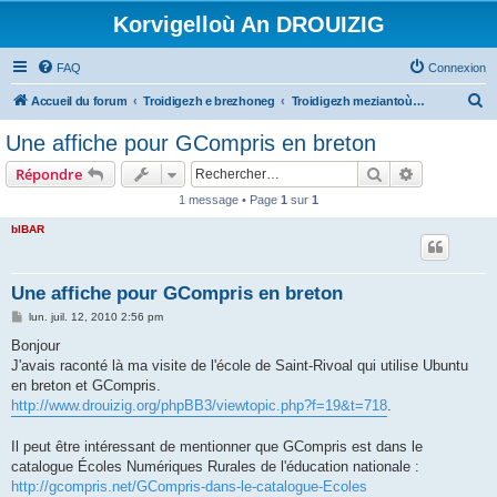
Korvigelloù An DROUIZIG
FAQ
Connexion
R
Accueil du forum
Troidigezh e brezhoneg
Troidigezh meziantoù all (frank a wirioù evit an darn vrasañ anezho)
e
Une affiche pour GCompris en breton
c
Rechercher
Recherche 
Répondre
h
1 message • Page
1
sur
1
e
bIBAR
r
c
h
Une affiche pour GCompris en breton
e
M
lun. juil. 12, 2010 2:56 pm
e
r
s
Bonjour
s
J'avais raconté là ma visite de l'école de Saint-Rivoal qui utilise Ubuntu
a
g
en breton et GCompris.
e
http://www.drouizig.org/phpBB3/viewtopic.php?f=19&t=718
.
Il peut être intéressant de mentionner que GCompris est dans le
catalogue Écoles Numériques Rurales de l'éducation nationale :
http://gcompris.net/GCompris-dans-le-catalogue-Ecoles