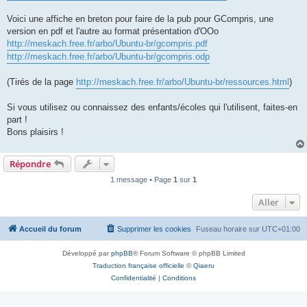
Voici une affiche en breton pour faire de la pub pour GCompris, une
version en pdf et l'autre au format présentation d'OOo
http://meskach.free.fr/arbo/Ubuntu-br/gcompris.pdf
http://meskach.free.fr/arbo/Ubuntu-br/gcompris.odp
(Tirés de la page
http://meskach.free.fr/arbo/Ubuntu-br/ressources.html
)
Si vous utilisez ou connaissez des enfants/écoles qui l'utilisent, faites-en
part !
Bons plaisirs !
Répondre
1 message • Page
1
sur
1
Aller
Accueil du forum
Supprimer les cookies
Fuseau horaire sur
UTC+01:00
Développé par
phpBB
® Forum Software © phpBB Limited
Traduction française officielle
©
Qiaeru
Confidentialité
|
Conditions