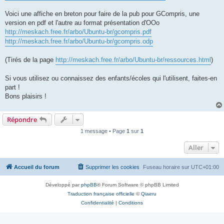
Voici une affiche en breton pour faire de la pub pour GCompris, une
version en pdf et l'autre au format présentation d'OOo
http://meskach.free.fr/arbo/Ubuntu-br/gcompris.pdf
http://meskach.free.fr/arbo/Ubuntu-br/gcompris.odp
(Tirés de la page
http://meskach.free.fr/arbo/Ubuntu-br/ressources.html
)
Si vous utilisez ou connaissez des enfants/écoles qui l'utilisent, faites-en
part !
Bons plaisirs !
Répondre
1 message • Page
1
sur
1
Aller
Accueil du forum
Supprimer les cookies
Fuseau horaire sur
UTC+01:00
Développé par
phpBB
® Forum Software © phpBB Limited
Traduction française officielle
©
Qiaeru
Confidentialité
|
Conditions