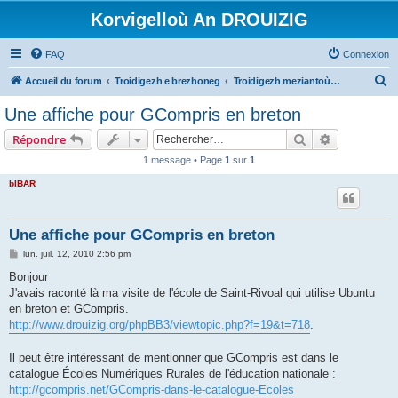
Korvigelloù An DROUIZIG
FAQ
Connexion
R
Accueil du forum
Troidigezh e brezhoneg
Troidigezh meziantoù all (frank a wirioù evit an darn vrasañ anezho)
e
Une affiche pour GCompris en breton
c
Rechercher
Recherche 
Répondre
h
1 message • Page
1
sur
1
e
bIBAR
r
c
h
Une affiche pour GCompris en breton
e
M
lun. juil. 12, 2010 2:56 pm
e
r
s
Bonjour
s
J'avais raconté là ma visite de l'école de Saint-Rivoal qui utilise Ubuntu
a
g
en breton et GCompris.
e
http://www.drouizig.org/phpBB3/viewtopic.php?f=19&t=718
.
Il peut être intéressant de mentionner que GCompris est dans le
catalogue Écoles Numériques Rurales de l'éducation nationale :
http://gcompris.net/GCompris-dans-le-catalogue-Ecoles