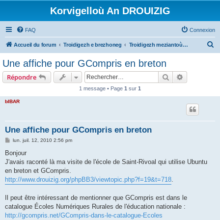
Korvigelloù An DROUIZIG
FAQ
Connexion
R
Accueil du forum
Troidigezh e brezhoneg
Troidigezh meziantoù all (frank a wirioù evit an darn vrasañ anezho)
e
Une affiche pour GCompris en breton
c
Rechercher
Recherche 
Répondre
h
1 message • Page
1
sur
1
e
bIBAR
r
c
h
Une affiche pour GCompris en breton
e
M
lun. juil. 12, 2010 2:56 pm
e
r
s
Bonjour
s
J'avais raconté là ma visite de l'école de Saint-Rivoal qui utilise Ubuntu
a
g
en breton et GCompris.
e
http://www.drouizig.org/phpBB3/viewtopic.php?f=19&t=718
.
Il peut être intéressant de mentionner que GCompris est dans le
catalogue Écoles Numériques Rurales de l'éducation nationale :
http://gcompris.net/GCompris-dans-le-catalogue-Ecoles