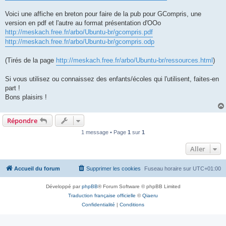
Voici une affiche en breton pour faire de la pub pour GCompris, une
version en pdf et l'autre au format présentation d'OOo
http://meskach.free.fr/arbo/Ubuntu-br/gcompris.pdf
http://meskach.free.fr/arbo/Ubuntu-br/gcompris.odp
(Tirés de la page
http://meskach.free.fr/arbo/Ubuntu-br/ressources.html
)
Si vous utilisez ou connaissez des enfants/écoles qui l'utilisent, faites-en
part !
Bons plaisirs !
Répondre
1 message • Page
1
sur
1
Aller
Accueil du forum
Supprimer les cookies
Fuseau horaire sur
UTC+01:00
Développé par
phpBB
® Forum Software © phpBB Limited
Traduction française officielle
©
Qiaeru
Confidentialité
|
Conditions