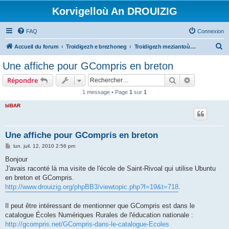
Korvigelloù An DROUIZIG
FAQ
Connexion
R
Accueil du forum
Troidigezh e brezhoneg
Troidigezh meziantoù all (frank a wirioù evit an darn vrasañ anezho)
e
Une affiche pour GCompris en breton
c
Rechercher
Recherche 
Répondre
h
1 message • Page
1
sur
1
e
bIBAR
r
c
h
Une affiche pour GCompris en breton
e
M
lun. juil. 12, 2010 2:56 pm
e
r
s
Bonjour
s
J'avais raconté là ma visite de l'école de Saint-Rivoal qui utilise Ubuntu
a
g
en breton et GCompris.
e
http://www.drouizig.org/phpBB3/viewtopic.php?f=19&t=718
.
Il peut être intéressant de mentionner que GCompris est dans le
catalogue Écoles Numériques Rurales de l'éducation nationale :
http://gcompris.net/GCompris-dans-le-catalogue-Ecoles