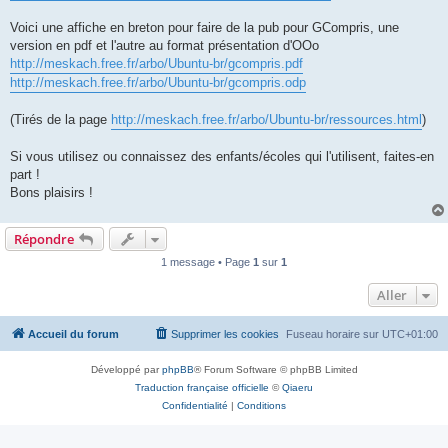
Voici une affiche en breton pour faire de la pub pour GCompris, une
version en pdf et l'autre au format présentation d'OOo
http://meskach.free.fr/arbo/Ubuntu-br/gcompris.pdf
http://meskach.free.fr/arbo/Ubuntu-br/gcompris.odp
(Tirés de la page
http://meskach.free.fr/arbo/Ubuntu-br/ressources.html
)
Si vous utilisez ou connaissez des enfants/écoles qui l'utilisent, faites-en
part !
Bons plaisirs !
Répondre
1 message • Page
1
sur
1
Aller
Accueil du forum
Supprimer les cookies
Fuseau horaire sur
UTC+01:00
Développé par
phpBB
® Forum Software © phpBB Limited
Traduction française officielle
©
Qiaeru
Confidentialité
|
Conditions