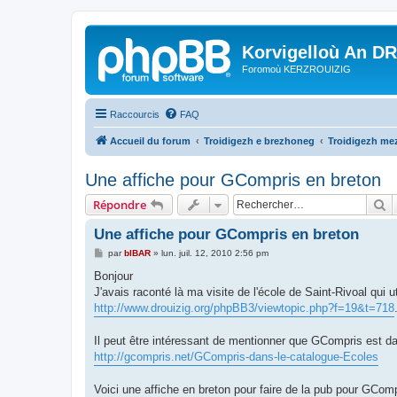
Korvigelloù An D
Foromoù KERZROUIZIG
Raccourcis
FAQ
Accueil du forum
Troidigezh e brezhoneg
Troidigezh mez
Une affiche pour GCompris en breton
R
Répondre
Une affiche pour GCompris en breton
M
par
bIBAR
»
lun. juil. 12, 2010 2:56 pm
e
s
Bonjour
s
J'avais raconté là ma visite de l'école de Saint-Rivoal qui 
a
g
http://www.drouizig.org/phpBB3/viewtopic.php?f=19&t=718
e
Il peut être intéressant de mentionner que GCompris est d
http://gcompris.net/GCompris-dans-le-catalogue-Ecoles
Voici une affiche en breton pour faire de la pub pour GComp