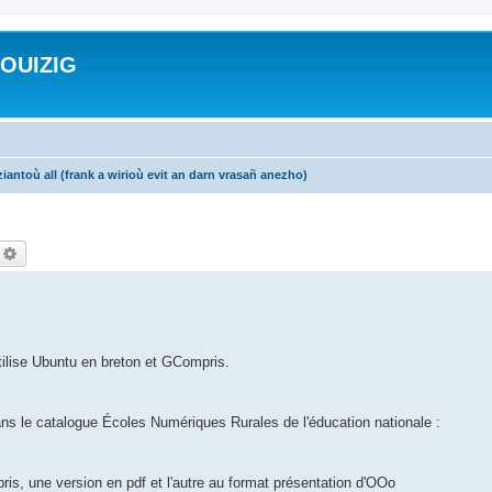
ROUIZIG
iantoù all (frank a wirioù evit an darn vrasañ anezho)
echercher
Recherche avancée
utilise Ubuntu en breton et GCompris.
.
ans le catalogue Écoles Numériques Rurales de l'éducation nationale :
ris, une version en pdf et l'autre au format présentation d'OOo