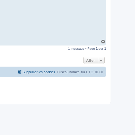
I
B
A
R
H
a
1 message • Page
1
sur
1
u
t
Aller
Supprimer les cookies
Fuseau horaire sur
UTC+01:00