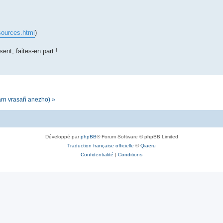
sources.html
)
sent, faites-en part !
darn vrasañ anezho) »
Développé par
phpBB
® Forum Software © phpBB Limited
Traduction française officielle
©
Qiaeru
Confidentialité
|
Conditions