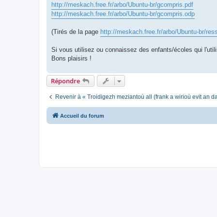
http://meskach.free.fr/arbo/Ubuntu-br/gcompris.pdf
http://meskach.free.fr/arbo/Ubuntu-br/gcompris.odp
(Tirés de la page
http://meskach.free.fr/arbo/Ubuntu-br/res
Si vous utilisez ou connaissez des enfants/écoles qui l'utili
Bons plaisirs !
Répondre
Revenir à « Troidigezh meziantoù all (frank a wirioù evit an 
Accueil du forum