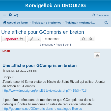
Korvigelloù An DROUIZIG
FAQ
Connexion
R
Accueil du forum
Troidigezh e brezhoneg
Troidigezh meziantoù all (frank a wirioù evit an darn vrasañ anezho)
e
Une affiche pour GCompris en breton
c
Rechercher
Recherche 
Répondre
h
1 message • Page
1
sur
1
e
bIBAR
r
c
h
Une affiche pour GCompris en breton
e
M
lun. juil. 12, 2010 2:56 pm
e
r
s
Bonjour
s
J'avais raconté là ma visite de l'école de Saint-Rivoal qui utilise Ubuntu
a
g
en breton et GCompris.
e
http://www.drouizig.org/phpBB3/viewtopic.php?f=19&t=718
.
Il peut être intéressant de mentionner que GCompris est dans le
catalogue Écoles Numériques Rurales de l'éducation nationale :
http://gcompris.net/GCompris-dans-le-catalogue-Ecoles