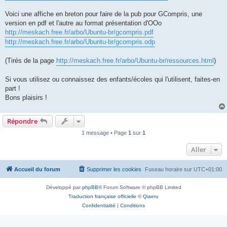
Voici une affiche en breton pour faire de la pub pour GCompris, une
version en pdf et l'autre au format présentation d'OOo
http://meskach.free.fr/arbo/Ubuntu-br/gcompris.pdf
http://meskach.free.fr/arbo/Ubuntu-br/gcompris.odp
(Tirés de la page
http://meskach.free.fr/arbo/Ubuntu-br/ressources.html
)
Si vous utilisez ou connaissez des enfants/écoles qui l'utilisent, faites-en
part !
Bons plaisirs !
Répondre
1 message • Page
1
sur
1
Aller
Accueil du forum
Supprimer les cookies
Fuseau horaire sur
UTC+01:00
Développé par
phpBB
® Forum Software © phpBB Limited
Traduction française officielle
©
Qiaeru
Confidentialité
|
Conditions