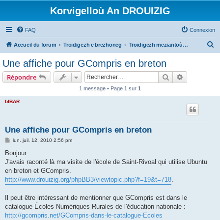
Korvigelloù An DROUIZIG
FAQ
Connexion
R
Accueil du forum
Troidigezh e brezhoneg
Troidigezh meziantoù all (frank a wirioù evit an darn vrasañ anezho)
e
Une affiche pour GCompris en breton
c
Rechercher
Recherche 
Répondre
h
1 message • Page
1
sur
1
e
bIBAR
r
c
h
Une affiche pour GCompris en breton
e
M
lun. juil. 12, 2010 2:56 pm
e
r
s
Bonjour
s
J'avais raconté là ma visite de l'école de Saint-Rivoal qui utilise Ubuntu
a
g
en breton et GCompris.
e
http://www.drouizig.org/phpBB3/viewtopic.php?f=19&t=718
.
Il peut être intéressant de mentionner que GCompris est dans le
catalogue Écoles Numériques Rurales de l'éducation nationale :
http://gcompris.net/GCompris-dans-le-catalogue-Ecoles