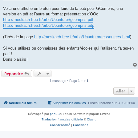
Voici une affiche en breton pour faire de la pub pour GCompris, une
version en pdf et l'autre au format présentation d'OOo
http://meskach.free.fr/arbo/Ubuntu-br/gcompris.pdf
http://meskach.free.fr/arbo/Ubuntu-br/gcompris.odp
(Tirés de la page
http://meskach.free.fr/arbo/Ubuntu-br/ressources.html
)
Si vous utilisez ou connaissez des enfants/écoles qui l'utilisent, faites-en
part !
Bons plaisirs !
Répondre
1 message • Page
1
sur
1
Aller
Accueil du forum
Supprimer les cookies
Fuseau horaire sur
UTC+01:00
Développé par
phpBB
® Forum Software © phpBB Limited
Traduction française officielle
©
Qiaeru
Confidentialité
|
Conditions