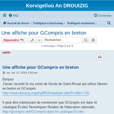
Korvigelloù An DROUIZIG
FAQ
Connexion
R
Accueil du forum
Troidigezh e brezhoneg
Troidigezh meziantoù all (frank a wirioù evit an darn vrasañ anezho)
e
Une affiche pour GCompris en breton
c
Rechercher
Recherche 
Répondre
h
1 message • Page
1
sur
1
e
bIBAR
r
c
h
Une affiche pour GCompris en breton
e
M
lun. juil. 12, 2010 2:56 pm
e
r
s
Bonjour
s
J'avais raconté là ma visite de l'école de Saint-Rivoal qui utilise Ubuntu
a
g
en breton et GCompris.
e
http://www.drouizig.org/phpBB3/viewtopic.php?f=19&t=718
.
Il peut être intéressant de mentionner que GCompris est dans le
catalogue Écoles Numériques Rurales de l'éducation nationale :
http://gcompris.net/GCompris-dans-le-catalogue-Ecoles