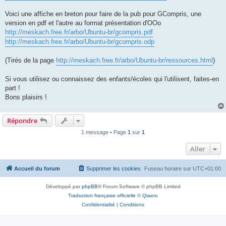
Voici une affiche en breton pour faire de la pub pour GCompris, une
version en pdf et l'autre au format présentation d'OOo
http://meskach.free.fr/arbo/Ubuntu-br/gcompris.pdf
http://meskach.free.fr/arbo/Ubuntu-br/gcompris.odp
(Tirés de la page
http://meskach.free.fr/arbo/Ubuntu-br/ressources.html
)
Si vous utilisez ou connaissez des enfants/écoles qui l'utilisent, faites-en
part !
Bons plaisirs !
Répondre
1 message • Page
1
sur
1
Aller
Accueil du forum
Supprimer les cookies
Fuseau horaire sur
UTC+01:00
Développé par
phpBB
® Forum Software © phpBB Limited
Traduction française officielle
©
Qiaeru
Confidentialité
|
Conditions