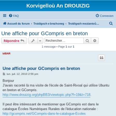
Korvigelloù An DROUIZIG
FAQ
Connexion
R
Accueil du forum
Troidigezh e brezhoneg
Troidigezh meziantoù all (frank a wirioù evit an darn vrasañ anezho)
e
Une affiche pour GCompris en breton
c
Rechercher
Recherche 
Répondre
h
1 message • Page
1
sur
1
e
bIBAR
r
c
h
Une affiche pour GCompris en breton
e
M
lun. juil. 12, 2010 2:56 pm
e
r
s
Bonjour
s
J'avais raconté là ma visite de l'école de Saint-Rivoal qui utilise Ubuntu
a
g
en breton et GCompris.
e
http://www.drouizig.org/phpBB3/viewtopic.php?f=19&t=718
.
Il peut être intéressant de mentionner que GCompris est dans le
catalogue Écoles Numériques Rurales de l'éducation nationale :
http://gcompris.net/GCompris-dans-le-catalogue-Ecoles