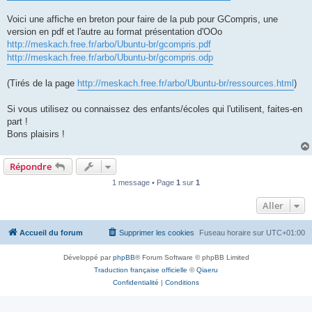
Voici une affiche en breton pour faire de la pub pour GCompris, une
version en pdf et l'autre au format présentation d'OOo
http://meskach.free.fr/arbo/Ubuntu-br/gcompris.pdf
http://meskach.free.fr/arbo/Ubuntu-br/gcompris.odp
(Tirés de la page
http://meskach.free.fr/arbo/Ubuntu-br/ressources.html
)
Si vous utilisez ou connaissez des enfants/écoles qui l'utilisent, faites-en
part !
Bons plaisirs !
Répondre
1 message • Page
1
sur
1
Aller
Accueil du forum
Supprimer les cookies
Fuseau horaire sur
UTC+01:00
Développé par
phpBB
® Forum Software © phpBB Limited
Traduction française officielle
©
Qiaeru
Confidentialité
|
Conditions