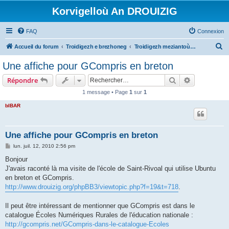
Korvigelloù An DROUIZIG
FAQ
Connexion
R
Accueil du forum
Troidigezh e brezhoneg
Troidigezh meziantoù all (frank a wirioù evit an darn vrasañ anezho)
e
Une affiche pour GCompris en breton
c
Rechercher
Recherche 
Répondre
h
1 message • Page
1
sur
1
e
bIBAR
r
c
h
Une affiche pour GCompris en breton
e
M
lun. juil. 12, 2010 2:56 pm
e
r
s
Bonjour
s
J'avais raconté là ma visite de l'école de Saint-Rivoal qui utilise Ubuntu
a
g
en breton et GCompris.
e
http://www.drouizig.org/phpBB3/viewtopic.php?f=19&t=718
.
Il peut être intéressant de mentionner que GCompris est dans le
catalogue Écoles Numériques Rurales de l'éducation nationale :
http://gcompris.net/GCompris-dans-le-catalogue-Ecoles