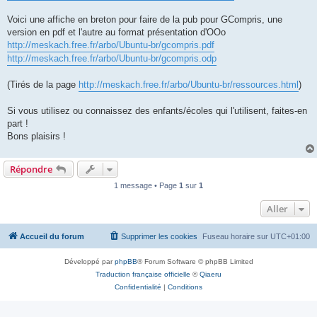
Voici une affiche en breton pour faire de la pub pour GCompris, une
version en pdf et l'autre au format présentation d'OOo
http://meskach.free.fr/arbo/Ubuntu-br/gcompris.pdf
http://meskach.free.fr/arbo/Ubuntu-br/gcompris.odp
(Tirés de la page
http://meskach.free.fr/arbo/Ubuntu-br/ressources.html
)
Si vous utilisez ou connaissez des enfants/écoles qui l'utilisent, faites-en
part !
Bons plaisirs !
Répondre
1 message • Page
1
sur
1
Aller
Accueil du forum
Supprimer les cookies
Fuseau horaire sur
UTC+01:00
Développé par
phpBB
® Forum Software © phpBB Limited
Traduction française officielle
©
Qiaeru
Confidentialité
|
Conditions