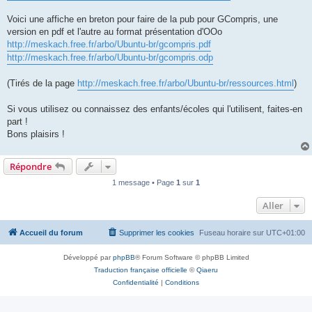
Voici une affiche en breton pour faire de la pub pour GCompris, une
version en pdf et l'autre au format présentation d'OOo
http://meskach.free.fr/arbo/Ubuntu-br/gcompris.pdf
http://meskach.free.fr/arbo/Ubuntu-br/gcompris.odp
(Tirés de la page
http://meskach.free.fr/arbo/Ubuntu-br/ressources.html
)
Si vous utilisez ou connaissez des enfants/écoles qui l'utilisent, faites-en
part !
Bons plaisirs !
Répondre
1 message • Page
1
sur
1
Aller
Accueil du forum
Supprimer les cookies
Fuseau horaire sur
UTC+01:00
Développé par
phpBB
® Forum Software © phpBB Limited
Traduction française officielle
©
Qiaeru
Confidentialité
|
Conditions