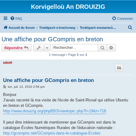
Korvigelloù An DROUIZIG
FAQ
Connexion
R
Accueil du forum
Troidigezh e brezhoneg
Troidigezh meziantoù all (frank a wirioù evit an darn vrasañ anezho)
e
Une affiche pour GCompris en breton
c
Rechercher
Recherche 
Répondre
h
1 message • Page
1
sur
1
e
bIBAR
r
c
h
Une affiche pour GCompris en breton
e
M
lun. juil. 12, 2010 2:56 pm
e
r
s
Bonjour
s
J'avais raconté là ma visite de l'école de Saint-Rivoal qui utilise Ubuntu
a
g
en breton et GCompris.
e
http://www.drouizig.org/phpBB3/viewtopic.php?f=19&t=718
.
Il peut être intéressant de mentionner que GCompris est dans le
catalogue Écoles Numériques Rurales de l'éducation nationale :
http://gcompris.net/GCompris-dans-le-catalogue-Ecoles