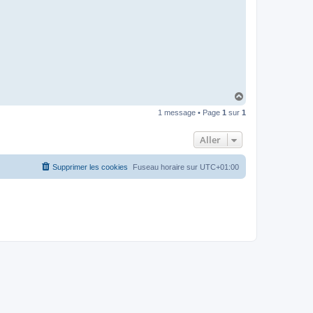
I
B
A
R
H
a
1 message • Page
1
sur
1
u
t
Aller
Supprimer les cookies
Fuseau horaire sur
UTC+01:00