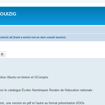
ROUIZIG
iantoù all (frank a wirioù evit an darn vrasañ anezho)
echercher
Recherche avancée
utilise Ubuntu en breton et GCompris.
.
ans le catalogue Écoles Numériques Rurales de l'éducation nationale :
ris, une version en pdf et l'autre au format présentation d'OOo