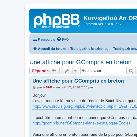
Korvigelloù An D
Foromoù KERZROUIZIG
Raccourcis
FAQ
Accueil du forum
Troidigezh e brezhoneg
Troidigezh mez
Une affiche pour GCompris en breton
R
Répondre
Une affiche pour GCompris en breton
M
par
bIBAR
»
lun. juil. 12, 2010 2:56 pm
e
s
Bonjour
s
J'avais raconté là ma visite de l'école de Saint-Rivoal qui 
a
g
http://www.drouizig.org/phpBB3/viewtopic.php?f=19&t=718
e
Il peut être intéressant de mentionner que GCompris est d
http://gcompris.net/GCompris-dans-le-catalogue-Ecoles
Voici une affiche en breton pour faire de la pub pour GComp