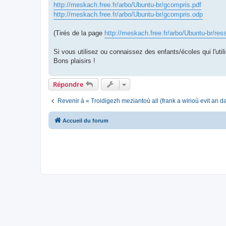
http://meskach.free.fr/arbo/Ubuntu-br/gcompris.pdf
http://meskach.free.fr/arbo/Ubuntu-br/gcompris.odp
(Tirés de la page
http://meskach.free.fr/arbo/Ubuntu-br/res
Si vous utilisez ou connaissez des enfants/écoles qui l'utili
Bons plaisirs !
Répondre
Revenir à « Troidigezh meziantoù all (frank a wirioù evit an 
Accueil du forum