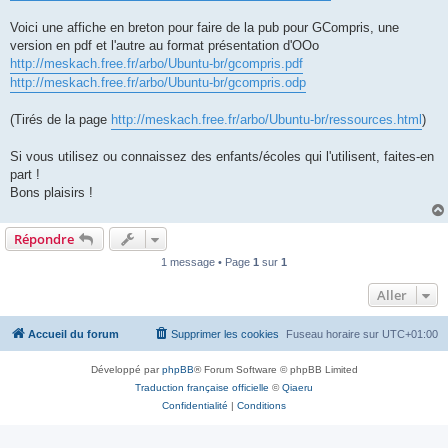
Voici une affiche en breton pour faire de la pub pour GCompris, une
version en pdf et l'autre au format présentation d'OOo
http://meskach.free.fr/arbo/Ubuntu-br/gcompris.pdf
http://meskach.free.fr/arbo/Ubuntu-br/gcompris.odp
(Tirés de la page
http://meskach.free.fr/arbo/Ubuntu-br/ressources.html
)
Si vous utilisez ou connaissez des enfants/écoles qui l'utilisent, faites-en
part !
Bons plaisirs !
Répondre
1 message • Page
1
sur
1
Aller
Accueil du forum
Supprimer les cookies
Fuseau horaire sur
UTC+01:00
Développé par
phpBB
® Forum Software © phpBB Limited
Traduction française officielle
©
Qiaeru
Confidentialité
|
Conditions