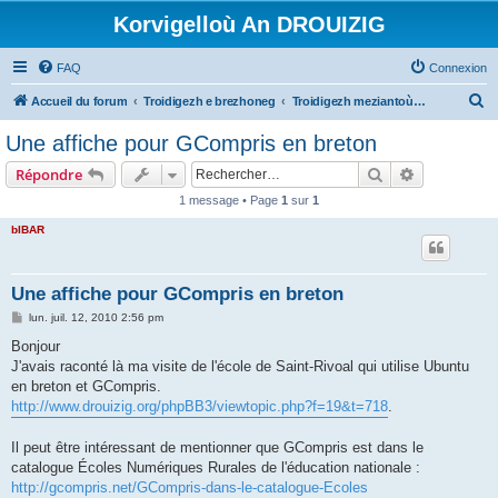
Korvigelloù An DROUIZIG
FAQ
Connexion
R
Accueil du forum
Troidigezh e brezhoneg
Troidigezh meziantoù all (frank a wirioù evit an darn vrasañ anezho)
e
Une affiche pour GCompris en breton
c
Rechercher
Recherche 
Répondre
h
1 message • Page
1
sur
1
e
bIBAR
r
c
h
Une affiche pour GCompris en breton
e
M
lun. juil. 12, 2010 2:56 pm
e
r
s
Bonjour
s
J'avais raconté là ma visite de l'école de Saint-Rivoal qui utilise Ubuntu
a
g
en breton et GCompris.
e
http://www.drouizig.org/phpBB3/viewtopic.php?f=19&t=718
.
Il peut être intéressant de mentionner que GCompris est dans le
catalogue Écoles Numériques Rurales de l'éducation nationale :
http://gcompris.net/GCompris-dans-le-catalogue-Ecoles