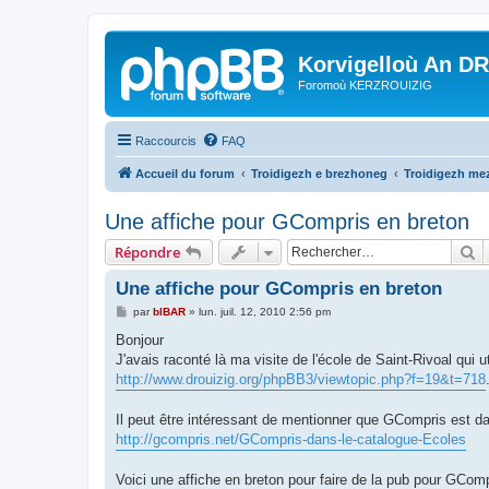
Korvigelloù An D
Foromoù KERZROUIZIG
Raccourcis
FAQ
Accueil du forum
Troidigezh e brezhoneg
Troidigezh mez
Une affiche pour GCompris en breton
R
Répondre
Une affiche pour GCompris en breton
M
par
bIBAR
»
lun. juil. 12, 2010 2:56 pm
e
s
Bonjour
s
J'avais raconté là ma visite de l'école de Saint-Rivoal qui 
a
g
http://www.drouizig.org/phpBB3/viewtopic.php?f=19&t=718
e
Il peut être intéressant de mentionner que GCompris est d
http://gcompris.net/GCompris-dans-le-catalogue-Ecoles
Voici une affiche en breton pour faire de la pub pour GComp