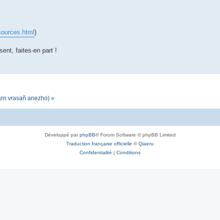
sources.html
)
sent, faites-en part !
darn vrasañ anezho) »
Développé par
phpBB
® Forum Software © phpBB Limited
Traduction française officielle
©
Qiaeru
Confidentialité
|
Conditions