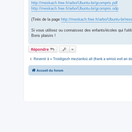
http://meskach.free.fr/arbo/Ubuntu-br/gcompris.pdf
http://meskach.free.fr/arbo/Ubuntu-br/gcompris.odp
(Tirés de la page
http://meskach.free.fr/arbo/Ubuntu-br/res
Si vous utilisez ou connaissez des enfants/écoles qui l'utili
Bons plaisirs !
Répondre
Revenir à « Troidigezh meziantoù all (frank a wirioù evit an 
Accueil du forum