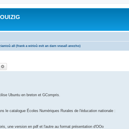
ROUIZIG
iantoù all (frank a wirioù evit an darn vrasañ anezho)
echercher
Recherche avancée
utilise Ubuntu en breton et GCompris.
.
ans le catalogue Écoles Numériques Rurales de l'éducation nationale :
ris, une version en pdf et l'autre au format présentation d'OOo