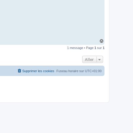
I
B
A
R
H
a
1 message • Page
1
sur
1
u
t
Aller
Supprimer les cookies
Fuseau horaire sur
UTC+01:00