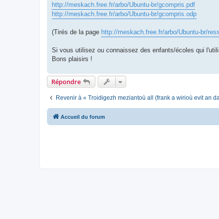
http://meskach.free.fr/arbo/Ubuntu-br/gcompris.pdf
http://meskach.free.fr/arbo/Ubuntu-br/gcompris.odp
(Tirés de la page
http://meskach.free.fr/arbo/Ubuntu-br/res
Si vous utilisez ou connaissez des enfants/écoles qui l'utili
Bons plaisirs !
Répondre
Revenir à « Troidigezh meziantoù all (frank a wirioù evit an 
Accueil du forum