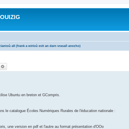
ROUIZIG
iantoù all (frank a wirioù evit an darn vrasañ anezho)
echercher
Recherche avancée
utilise Ubuntu en breton et GCompris.
.
ans le catalogue Écoles Numériques Rurales de l'éducation nationale :
ris, une version en pdf et l'autre au format présentation d'OOo