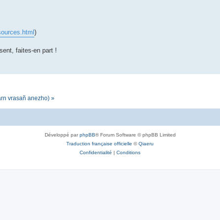
sources.html
)
sent, faites-en part !
darn vrasañ anezho) »
Développé par
phpBB
® Forum Software © phpBB Limited
Traduction française officielle
©
Qiaeru
Confidentialité
|
Conditions