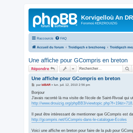
Korvigelloù An D
Foromoù KERZROUIZIG
Raccourcis
FAQ
Accueil du forum
Troidigezh e brezhoneg
Troidigezh mez
Une affiche pour GCompris en breton
R
Répondre
Une affiche pour GCompris en breton
M
par
bIBAR
»
lun. juil. 12, 2010 2:56 pm
e
s
Bonjour
s
J'avais raconté là ma visite de l'école de Saint-Rivoal qui 
a
g
http://www.drouizig.org/phpBB3/viewtopic.php?f=19&t=718
e
Il peut être intéressant de mentionner que GCompris est d
http://gcompris.net/GCompris-dans-le-catalogue-Ecoles
Voici une affiche en breton pour faire de la pub pour GComp