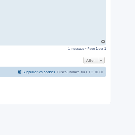
I
B
A
R
H
a
1 message • Page
1
sur
1
u
t
Aller
Supprimer les cookies
Fuseau horaire sur
UTC+01:00