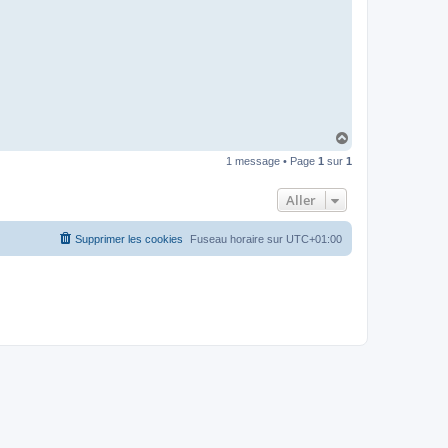
I
B
A
R
H
a
1 message • Page
1
sur
1
u
t
Aller
Supprimer les cookies
Fuseau horaire sur
UTC+01:00