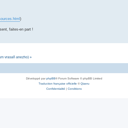
sources.html
)
sent, faites-en part !
darn vrasañ anezho) »
Développé par
phpBB
® Forum Software © phpBB Limited
Traduction française officielle
©
Qiaeru
Confidentialité
|
Conditions