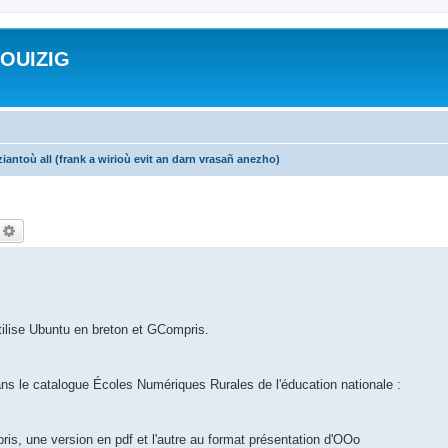
ROUIZIG
iantoù all (frank a wirioù evit an darn vrasañ anezho)
echercher
Recherche avancée
utilise Ubuntu en breton et GCompris.
.
ans le catalogue Écoles Numériques Rurales de l'éducation nationale :
ris, une version en pdf et l'autre au format présentation d'OOo