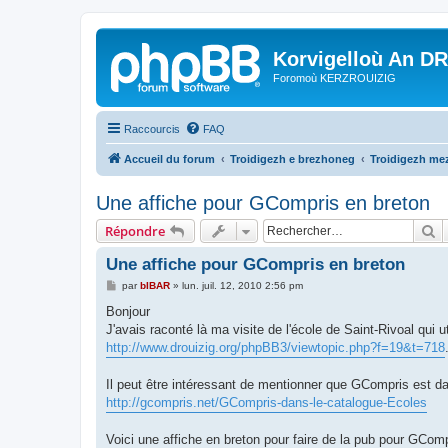
Korvigelloù An D
Foromoù KERZROUIZIG
Raccourcis
FAQ
Accueil du forum
Troidigezh e brezhoneg
Troidigezh mez
Une affiche pour GCompris en breton
R
Répondre
Une affiche pour GCompris en breton
M
par
bIBAR
»
lun. juil. 12, 2010 2:56 pm
e
s
Bonjour
s
J'avais raconté là ma visite de l'école de Saint-Rivoal qui 
a
g
http://www.drouizig.org/phpBB3/viewtopic.php?f=19&t=718
e
Il peut être intéressant de mentionner que GCompris est d
http://gcompris.net/GCompris-dans-le-catalogue-Ecoles
Voici une affiche en breton pour faire de la pub pour GComp