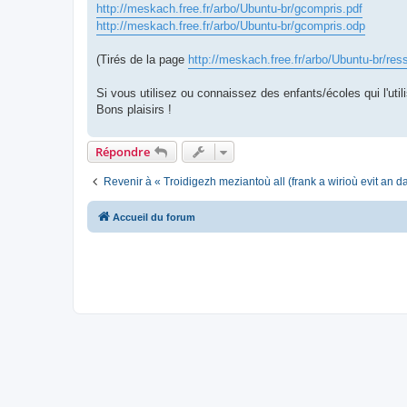
http://meskach.free.fr/arbo/Ubuntu-br/gcompris.pdf
http://meskach.free.fr/arbo/Ubuntu-br/gcompris.odp
(Tirés de la page
http://meskach.free.fr/arbo/Ubuntu-br/res
Si vous utilisez ou connaissez des enfants/écoles qui l'utili
Bons plaisirs !
Répondre
Revenir à « Troidigezh meziantoù all (frank a wirioù evit an 
Accueil du forum