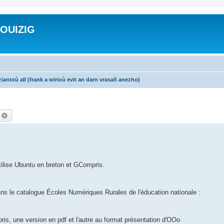
ROUIZIG
iantoù all (frank a wirioù evit an darn vrasañ anezho)
echercher
Recherche avancée
utilise Ubuntu en breton et GCompris.
.
ans le catalogue Écoles Numériques Rurales de l'éducation nationale :
ris, une version en pdf et l'autre au format présentation d'OOo