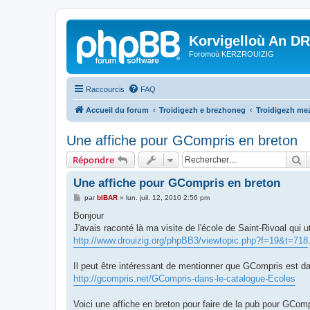
Korvigelloù An D
Foromoù KERZROUIZIG
Raccourcis
FAQ
Accueil du forum
Troidigezh e brezhoneg
Troidigezh mez
Une affiche pour GCompris en breton
R
Répondre
Une affiche pour GCompris en breton
M
par
bIBAR
»
lun. juil. 12, 2010 2:56 pm
e
s
Bonjour
s
J'avais raconté là ma visite de l'école de Saint-Rivoal qui 
a
g
http://www.drouizig.org/phpBB3/viewtopic.php?f=19&t=718
e
Il peut être intéressant de mentionner que GCompris est d
http://gcompris.net/GCompris-dans-le-catalogue-Ecoles
Voici une affiche en breton pour faire de la pub pour GComp