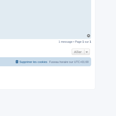
I
B
A
R
H
a
1 message • Page
1
sur
1
u
t
Aller
Supprimer les cookies
Fuseau horaire sur
UTC+01:00