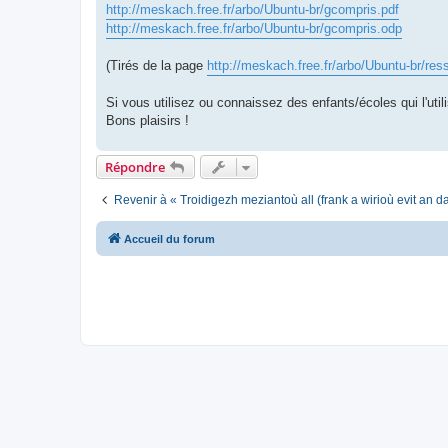
http://meskach.free.fr/arbo/Ubuntu-br/gcompris.pdf
http://meskach.free.fr/arbo/Ubuntu-br/gcompris.odp
(Tirés de la page
http://meskach.free.fr/arbo/Ubuntu-br/res
Si vous utilisez ou connaissez des enfants/écoles qui l'utili
Bons plaisirs !
Répondre
Revenir à « Troidigezh meziantoù all (frank a wirioù evit an 
Accueil du forum