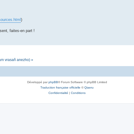
sources.html
)
sent, faites-en part !
darn vrasañ anezho) »
Développé par
phpBB
® Forum Software © phpBB Limited
Traduction française officielle
©
Qiaeru
Confidentialité
|
Conditions