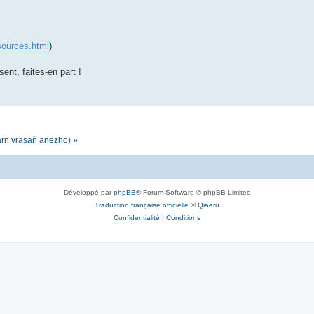
sources.html
)
sent, faites-en part !
darn vrasañ anezho) »
Développé par
phpBB
® Forum Software © phpBB Limited
Traduction française officielle
©
Qiaeru
Confidentialité
|
Conditions