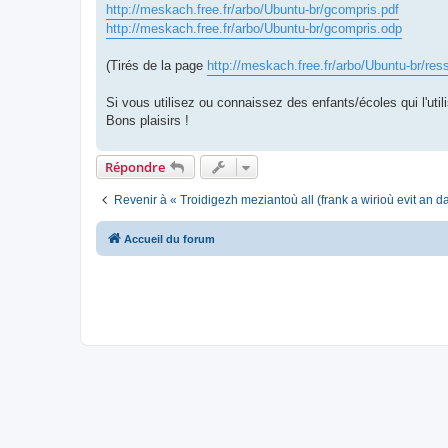
http://meskach.free.fr/arbo/Ubuntu-br/gcompris.pdf
http://meskach.free.fr/arbo/Ubuntu-br/gcompris.odp
(Tirés de la page
http://meskach.free.fr/arbo/Ubuntu-br/res
Si vous utilisez ou connaissez des enfants/écoles qui l'utili
Bons plaisirs !
Répondre
Revenir à « Troidigezh meziantoù all (frank a wirioù evit an 
Accueil du forum