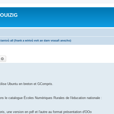
ROUIZIG
iantoù all (frank a wirioù evit an darn vrasañ anezho)
echercher
Recherche avancée
utilise Ubuntu en breton et GCompris.
.
ans le catalogue Écoles Numériques Rurales de l'éducation nationale :
ris, une version en pdf et l'autre au format présentation d'OOo