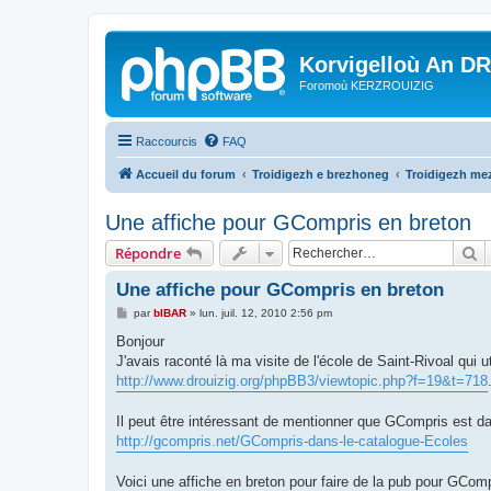
Korvigelloù An D
Foromoù KERZROUIZIG
Raccourcis
FAQ
Accueil du forum
Troidigezh e brezhoneg
Troidigezh mez
Une affiche pour GCompris en breton
R
Répondre
Une affiche pour GCompris en breton
M
par
bIBAR
»
lun. juil. 12, 2010 2:56 pm
e
s
Bonjour
s
J'avais raconté là ma visite de l'école de Saint-Rivoal qui 
a
g
http://www.drouizig.org/phpBB3/viewtopic.php?f=19&t=718
e
Il peut être intéressant de mentionner que GCompris est d
http://gcompris.net/GCompris-dans-le-catalogue-Ecoles
Voici une affiche en breton pour faire de la pub pour GComp