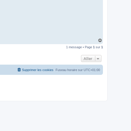
I
B
A
R
H
a
1 message • Page
1
sur
1
u
t
Aller
Supprimer les cookies
Fuseau horaire sur
UTC+01:00