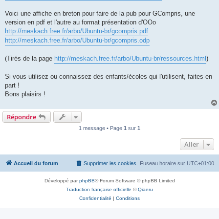
Voici une affiche en breton pour faire de la pub pour GCompris, une
version en pdf et l'autre au format présentation d'OOo
http://meskach.free.fr/arbo/Ubuntu-br/gcompris.pdf
http://meskach.free.fr/arbo/Ubuntu-br/gcompris.odp
(Tirés de la page
http://meskach.free.fr/arbo/Ubuntu-br/ressources.html
)
Si vous utilisez ou connaissez des enfants/écoles qui l'utilisent, faites-en
part !
Bons plaisirs !
Répondre
1 message • Page
1
sur
1
Aller
Accueil du forum
Supprimer les cookies
Fuseau horaire sur
UTC+01:00
Développé par
phpBB
® Forum Software © phpBB Limited
Traduction française officielle
©
Qiaeru
Confidentialité
|
Conditions