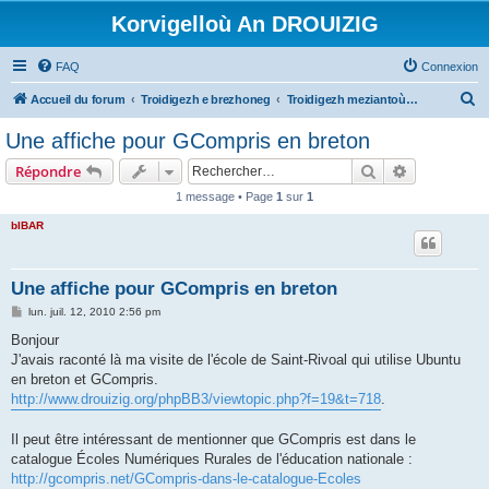
Korvigelloù An DROUIZIG
FAQ
Connexion
R
Accueil du forum
Troidigezh e brezhoneg
Troidigezh meziantoù all (frank a wirioù evit an darn vrasañ anezho)
e
Une affiche pour GCompris en breton
c
Rechercher
Recherche 
Répondre
h
1 message • Page
1
sur
1
e
bIBAR
r
c
h
Une affiche pour GCompris en breton
e
M
lun. juil. 12, 2010 2:56 pm
e
r
s
Bonjour
s
J'avais raconté là ma visite de l'école de Saint-Rivoal qui utilise Ubuntu
a
g
en breton et GCompris.
e
http://www.drouizig.org/phpBB3/viewtopic.php?f=19&t=718
.
Il peut être intéressant de mentionner que GCompris est dans le
catalogue Écoles Numériques Rurales de l'éducation nationale :
http://gcompris.net/GCompris-dans-le-catalogue-Ecoles