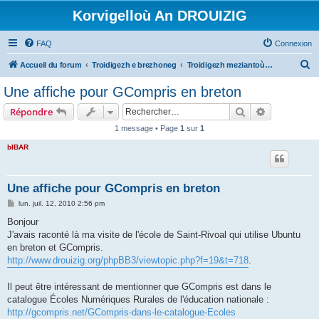
Korvigelloù An DROUIZIG
FAQ
Connexion
R
Accueil du forum
Troidigezh e brezhoneg
Troidigezh meziantoù all (frank a wirioù evit an darn vrasañ anezho)
e
Une affiche pour GCompris en breton
c
Rechercher
Recherche 
Répondre
h
1 message • Page
1
sur
1
e
bIBAR
r
c
h
Une affiche pour GCompris en breton
e
M
lun. juil. 12, 2010 2:56 pm
e
r
s
Bonjour
s
J'avais raconté là ma visite de l'école de Saint-Rivoal qui utilise Ubuntu
a
g
en breton et GCompris.
e
http://www.drouizig.org/phpBB3/viewtopic.php?f=19&t=718
.
Il peut être intéressant de mentionner que GCompris est dans le
catalogue Écoles Numériques Rurales de l'éducation nationale :
http://gcompris.net/GCompris-dans-le-catalogue-Ecoles