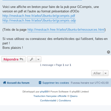
Voici une affiche en breton pour faire de la pub pour GCompris, une
version en pdf et l'autre au format présentation d'OOo
http://meskach.free.fr/arbo/Ubuntu-br/gcompris.pdf
http://meskach.free.fr/arbo/Ubuntu-br/gcompris.odp
(Tirés de la page
http://meskach.free.fr/arbo/Ubuntu-br/ressources.html
)
Si vous utilisez ou connaissez des enfants/écoles qui l'utilisent, faites-en
part !
Bons plaisirs !
Répondre
1 message • Page
1
sur
1
Aller
Accueil du forum
Supprimer les cookies
Fuseau horaire sur
UTC+01:00
Développé par
phpBB
® Forum Software © phpBB Limited
Traduction française officielle
©
Qiaeru
Confidentialité
|
Conditions