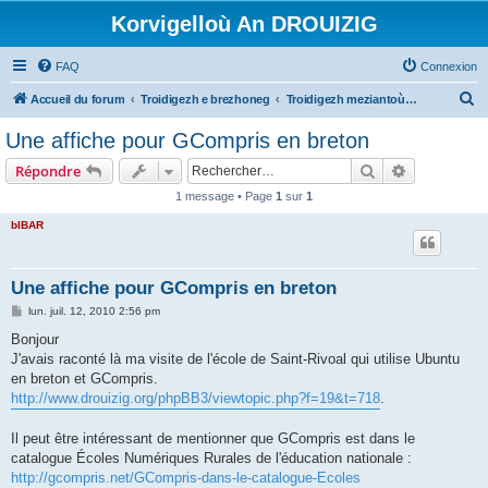
Korvigelloù An DROUIZIG
FAQ
Connexion
R
Accueil du forum
Troidigezh e brezhoneg
Troidigezh meziantoù all (frank a wirioù evit an darn vrasañ anezho)
e
Une affiche pour GCompris en breton
c
Rechercher
Recherche 
Répondre
h
1 message • Page
1
sur
1
e
bIBAR
r
c
h
Une affiche pour GCompris en breton
e
M
lun. juil. 12, 2010 2:56 pm
e
r
s
Bonjour
s
J'avais raconté là ma visite de l'école de Saint-Rivoal qui utilise Ubuntu
a
g
en breton et GCompris.
e
http://www.drouizig.org/phpBB3/viewtopic.php?f=19&t=718
.
Il peut être intéressant de mentionner que GCompris est dans le
catalogue Écoles Numériques Rurales de l'éducation nationale :
http://gcompris.net/GCompris-dans-le-catalogue-Ecoles