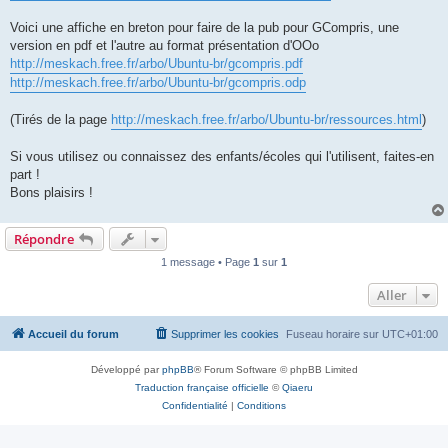
Voici une affiche en breton pour faire de la pub pour GCompris, une
version en pdf et l'autre au format présentation d'OOo
http://meskach.free.fr/arbo/Ubuntu-br/gcompris.pdf
http://meskach.free.fr/arbo/Ubuntu-br/gcompris.odp
(Tirés de la page
http://meskach.free.fr/arbo/Ubuntu-br/ressources.html
)
Si vous utilisez ou connaissez des enfants/écoles qui l'utilisent, faites-en
part !
Bons plaisirs !
Répondre
1 message • Page
1
sur
1
Aller
Accueil du forum
Supprimer les cookies
Fuseau horaire sur
UTC+01:00
Développé par
phpBB
® Forum Software © phpBB Limited
Traduction française officielle
©
Qiaeru
Confidentialité
|
Conditions