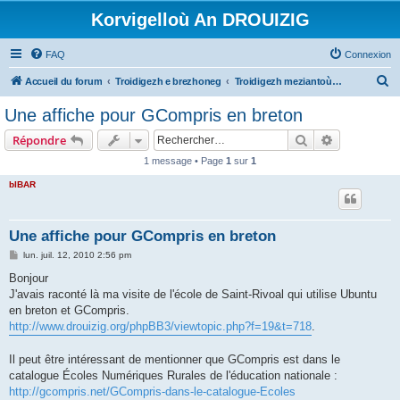
Korvigelloù An DROUIZIG
FAQ
Connexion
R
Accueil du forum
Troidigezh e brezhoneg
Troidigezh meziantoù all (frank a wirioù evit an darn vrasañ anezho)
e
Une affiche pour GCompris en breton
c
Rechercher
Recherche 
Répondre
h
1 message • Page
1
sur
1
e
bIBAR
r
c
h
Une affiche pour GCompris en breton
e
M
lun. juil. 12, 2010 2:56 pm
e
r
s
Bonjour
s
J'avais raconté là ma visite de l'école de Saint-Rivoal qui utilise Ubuntu
a
g
en breton et GCompris.
e
http://www.drouizig.org/phpBB3/viewtopic.php?f=19&t=718
.
Il peut être intéressant de mentionner que GCompris est dans le
catalogue Écoles Numériques Rurales de l'éducation nationale :
http://gcompris.net/GCompris-dans-le-catalogue-Ecoles