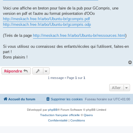
Voici une affiche en breton pour faire de la pub pour GCompris, une
version en pdf et l'autre au format présentation d'OOo
http://meskach.free.fr/arbo/Ubuntu-br/gcompris.pdf
http://meskach.free.fr/arbo/Ubuntu-br/gcompris.odp
(Tirés de la page
http://meskach.free.fr/arbo/Ubuntu-br/ressources.html
)
Si vous utilisez ou connaissez des enfants/écoles qui l'utilisent, faites-en
part !
Bons plaisirs !
Répondre
1 message • Page
1
sur
1
Aller
Accueil du forum
Supprimer les cookies
Fuseau horaire sur
UTC+01:00
Développé par
phpBB
® Forum Software © phpBB Limited
Traduction française officielle
©
Qiaeru
Confidentialité
|
Conditions