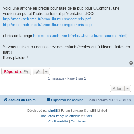
Voici une affiche en breton pour faire de la pub pour GCompris, une
version en pdf et l'autre au format présentation d'OOo
http://meskach.free.fr/arbo/Ubuntu-br/gcompris.pdf
http://meskach.free.fr/arbo/Ubuntu-br/gcompris.odp
(Tirés de la page
http://meskach.free.fr/arbo/Ubuntu-br/ressources.html
)
Si vous utilisez ou connaissez des enfants/écoles qui l'utilisent, faites-en
part !
Bons plaisirs !
Répondre
1 message • Page
1
sur
1
Aller
Accueil du forum
Supprimer les cookies
Fuseau horaire sur
UTC+01:00
Développé par
phpBB
® Forum Software © phpBB Limited
Traduction française officielle
©
Qiaeru
Confidentialité
|
Conditions