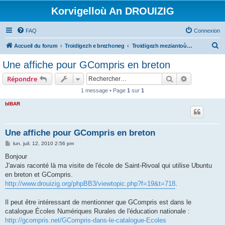
Korvigelloù An DROUIZIG
FAQ
Connexion
R
Accueil du forum
Troidigezh e brezhoneg
Troidigezh meziantoù all (frank a wirioù evit an darn vrasañ anezho)
e
Une affiche pour GCompris en breton
c
Rechercher
Recherche 
Répondre
h
1 message • Page
1
sur
1
e
bIBAR
r
c
h
Une affiche pour GCompris en breton
e
M
lun. juil. 12, 2010 2:56 pm
e
r
s
Bonjour
s
J'avais raconté là ma visite de l'école de Saint-Rivoal qui utilise Ubuntu
a
g
en breton et GCompris.
e
http://www.drouizig.org/phpBB3/viewtopic.php?f=19&t=718
.
Il peut être intéressant de mentionner que GCompris est dans le
catalogue Écoles Numériques Rurales de l'éducation nationale :
http://gcompris.net/GCompris-dans-le-catalogue-Ecoles