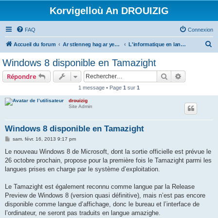
Korvigelloù An DROUIZIG
FAQ
Connexion
R
Accueil du forum
Ar stlenneg hag ar yezhoù bihan er bed a-bezh
L'informatique en langues régionales et minoritaires
e
Windows 8 disponible en Tamazight
c
Rechercher
Recherche 
Répondre
h
1 message • Page
1
sur
1
e
drouizig
r
Site Admin
c
h
Windows 8 disponible en Tamazight
e
M
sam. févr. 16, 2013 9:17 pm
e
r
s
Le nouveau Windows 8 de Microsoft, dont la sortie officielle est prévue le
s
26 octobre prochain, propose pour la première fois le Tamazight parmi les
a
g
langues prises en charge par le système d’exploitation.
e
Le Tamazight est également reconnu comme langue par la Release
Preview de Windows 8 (version quasi définitive), mais n’est pas encore
disponible comme langue d’affichage, donc le bureau et l’interface de
l’ordinateur, ne seront pas traduits en langue amazighe.