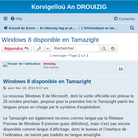
Korvigelloù An DROUIZIG
FAQ
Connexion
R
Accueil du forum
Ar stlenneg hag ar yezhoù bihan er bed a-bezh
L'informatique en langues régionales et minoritaires
e
Windows 8 disponible en Tamazight
c
Rechercher
Recherche 
Répondre
h
1 message • Page
1
sur
1
e
drouizig
r
Site Admin
c
h
Windows 8 disponible en Tamazight
e
M
sam. févr. 16, 2013 9:17 pm
e
r
s
Le nouveau Windows 8 de Microsoft, dont la sortie officielle est prévue le
s
26 octobre prochain, propose pour la première fois le Tamazight parmi les
a
g
langues prises en charge par le système d’exploitation.
e
Le Tamazight est également reconnu comme langue par la Release
Preview de Windows 8 (version quasi définitive), mais n’est pas encore
disponible comme langue d’affichage, donc le bureau et l’interface de
l’ordinateur, ne seront pas traduits en langue amazighe.