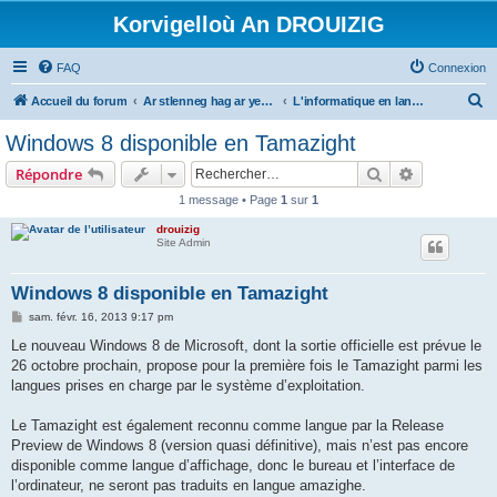
Korvigelloù An DROUIZIG
FAQ
Connexion
R
Accueil du forum
Ar stlenneg hag ar yezhoù bihan er bed a-bezh
L'informatique en langues régionales et minoritaires
e
Windows 8 disponible en Tamazight
c
Rechercher
Recherche 
Répondre
h
1 message • Page
1
sur
1
e
drouizig
r
Site Admin
c
h
Windows 8 disponible en Tamazight
e
M
sam. févr. 16, 2013 9:17 pm
e
r
s
Le nouveau Windows 8 de Microsoft, dont la sortie officielle est prévue le
s
26 octobre prochain, propose pour la première fois le Tamazight parmi les
a
g
langues prises en charge par le système d’exploitation.
e
Le Tamazight est également reconnu comme langue par la Release
Preview de Windows 8 (version quasi définitive), mais n’est pas encore
disponible comme langue d’affichage, donc le bureau et l’interface de
l’ordinateur, ne seront pas traduits en langue amazighe.