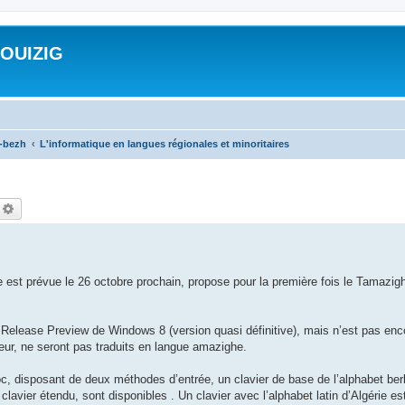
ROUIZIG
a-bezh
L'informatique en langues régionales et minoritaires
echercher
Recherche avancée
e est prévue le 26 octobre prochain, propose pour la première fois le Tamazig
elease Preview de Windows 8 (version quasi définitive), mais n’est pas en
ateur, ne seront pas traduits en langue amazighe.
oc, disposant de deux méthodes d’entrée, un clavier de base de l’alphabet berbè
clavier étendu, sont disponibles . Un clavier avec l’alphabet latin d’Algérie e