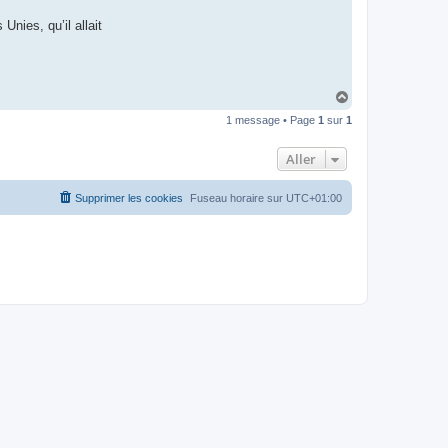
t
e
Unies, qu’il allait
r
d
r
o
u
i
H
z
a
i
1 message • Page
1
sur
1
u
g
t
Aller
Supprimer les cookies
Fuseau horaire sur
UTC+01:00