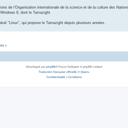
ions de l’Organisation internationale de la science et de la culture des Nations 
n Windows 8, dont le Tamazight.
tuit "Linux", qui propose le Tamazight depuis plusieurs années.
res »
Développé par
phpBB
® Forum Software © phpBB Limited
Traduction française officielle
©
Qiaeru
Confidentialité
|
Conditions