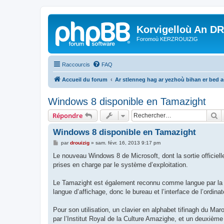
Korvigelloù An D
Foromoù KERZROUIZIG
Raccourcis
FAQ
Accueil du forum
Ar stlenneg hag ar yezhoù bihan er bed 
Windows 8 disponible en Tamazight
R
Répondre
Windows 8 disponible en Tamazight
M
par
drouizig
»
sam. févr. 16, 2013 9:17 pm
e
s
Le nouveau Windows 8 de Microsoft, dont la sortie officiell
s
prises en charge par le système d’exploitation.
a
g
e
Le Tamazight est également reconnu comme langue par la R
langue d’affichage, donc le bureau et l’interface de l’ordin
Pour son utilisation, un clavier en alphabet tifinagh du Mar
par l’Institut Royal de la Culture Amazighe, et un deuxième 