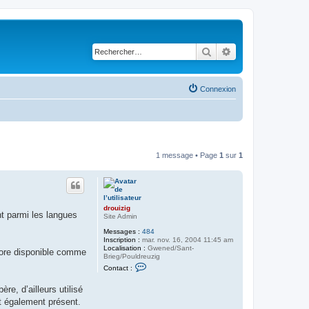
Rechercher
Recherche avancé
Connexion
1 message • Page
1
sur
1
drouizig
ht parmi les langues
Site Admin
Messages :
484
Inscription :
mar. nov. 16, 2004 11:45 am
Localisation :
Gwened/Sant-
core disponible comme
Brieg/Pouldreuzig
C
Contact :
o
n
re, d’ailleurs utilisé
t
a
st également présent.
c