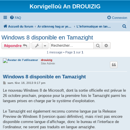
Korvigelloù An DROUIZIG
FAQ
Connexion
R
Accueil du forum
Ar stlenneg hag ar yezhoù bihan er bed a-bezh
L'informatique en langues régionales et minoritaires
e
Windows 8 disponible en Tamazight
c
Rechercher
Recherche 
Répondre
h
1 message • Page
1
sur
1
e
drouizig
r
Site Admin
c
h
Windows 8 disponible en Tamazight
e
M
sam. févr. 16, 2013 9:17 pm
e
r
s
Le nouveau Windows 8 de Microsoft, dont la sortie officielle est prévue le
s
26 octobre prochain, propose pour la première fois le Tamazight parmi les
a
g
langues prises en charge par le système d’exploitation.
e
Le Tamazight est également reconnu comme langue par la Release
Preview de Windows 8 (version quasi définitive), mais n’est pas encore
disponible comme langue d’affichage, donc le bureau et l’interface de
l’ordinateur, ne seront pas traduits en langue amazighe.