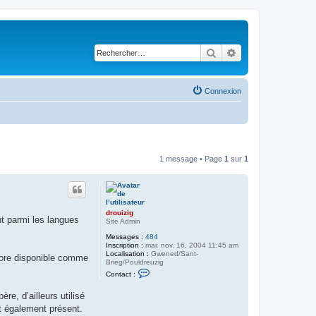
Rechercher
Recherche avancé
Connexion
1 message • Page
1
sur
1
drouizig
ht parmi les langues
Site Admin
Messages :
484
Inscription :
mar. nov. 16, 2004 11:45 am
Localisation :
Gwened/Sant-
core disponible comme
Brieg/Pouldreuzig
C
Contact :
o
n
re, d’ailleurs utilisé
t
a
st également présent.
c