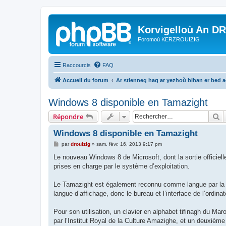
Korvigelloù An D
Foromoù KERZROUIZIG
Raccourcis
FAQ
Accueil du forum
Ar stlenneg hag ar yezhoù bihan er bed 
Windows 8 disponible en Tamazight
R
Répondre
Windows 8 disponible en Tamazight
M
par
drouizig
»
sam. févr. 16, 2013 9:17 pm
e
s
Le nouveau Windows 8 de Microsoft, dont la sortie officiell
s
prises en charge par le système d’exploitation.
a
g
e
Le Tamazight est également reconnu comme langue par la R
langue d’affichage, donc le bureau et l’interface de l’ordin
Pour son utilisation, un clavier en alphabet tifinagh du Mar
par l’Institut Royal de la Culture Amazighe, et un deuxième 