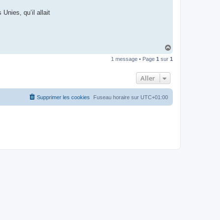
t
e
Unies, qu’il allait
r
d
r
o
u
i
H
z
a
i
1 message • Page
1
sur
1
u
g
t
Aller
Supprimer les cookies
Fuseau horaire sur
UTC+01:00