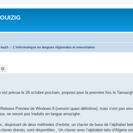
ROUIZIG
a-bezh
L'informatique en langues régionales et minoritaires
echercher
Recherche avancée
e est prévue le 26 octobre prochain, propose pour la première fois le Tamazig
elease Preview de Windows 8 (version quasi définitive), mais n’est pas en
ateur, ne seront pas traduits en langue amazighe.
oc, disposant de deux méthodes d’entrée, un clavier de base de l’alphabet berbè
clavier étendu, sont disponibles . Un clavier avec l’alphabet latin d’Algérie e