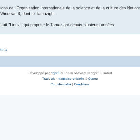
ions de l’Organisation internationale de la science et de la culture des Nations 
n Windows 8, dont le Tamazight.
tuit "Linux", qui propose le Tamazight depuis plusieurs années.
res »
Développé par
phpBB
® Forum Software © phpBB Limited
Traduction française officielle
©
Qiaeru
Confidentialité
|
Conditions