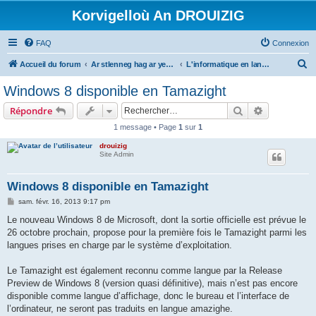
Korvigelloù An DROUIZIG
FAQ
Connexion
R
Accueil du forum
Ar stlenneg hag ar yezhoù bihan er bed a-bezh
L'informatique en langues régionales et minoritaires
e
Windows 8 disponible en Tamazight
c
Rechercher
Recherche 
Répondre
h
1 message • Page
1
sur
1
e
drouizig
r
Site Admin
c
h
Windows 8 disponible en Tamazight
e
M
sam. févr. 16, 2013 9:17 pm
e
r
s
Le nouveau Windows 8 de Microsoft, dont la sortie officielle est prévue le
s
26 octobre prochain, propose pour la première fois le Tamazight parmi les
a
g
langues prises en charge par le système d’exploitation.
e
Le Tamazight est également reconnu comme langue par la Release
Preview de Windows 8 (version quasi définitive), mais n’est pas encore
disponible comme langue d’affichage, donc le bureau et l’interface de
l’ordinateur, ne seront pas traduits en langue amazighe.