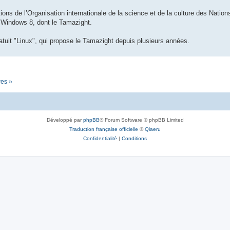
ions de l’Organisation internationale de la science et de la culture des Nations 
n Windows 8, dont le Tamazight.
tuit "Linux", qui propose le Tamazight depuis plusieurs années.
res »
Développé par
phpBB
® Forum Software © phpBB Limited
Traduction française officielle
©
Qiaeru
Confidentialité
|
Conditions