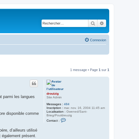
Rechercher
Recherche avancé
Connexion
1 message • Page
1
sur
1
drouizig
ht parmi les langues
Site Admin
Messages :
484
Inscription :
mar. nov. 16, 2004 11:45 am
Localisation :
Gwened/Sant-
core disponible comme
Brieg/Pouldreuzig
C
Contact :
o
n
re, d’ailleurs utilisé
t
a
st également présent.
c