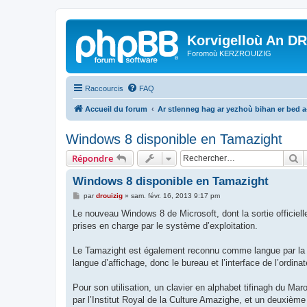
Korvigelloù An D
Foromoù KERZROUIZIG
Raccourcis
FAQ
Accueil du forum
Ar stlenneg hag ar yezhoù bihan er bed 
Windows 8 disponible en Tamazight
R
Répondre
Windows 8 disponible en Tamazight
M
par
drouizig
»
sam. févr. 16, 2013 9:17 pm
e
s
Le nouveau Windows 8 de Microsoft, dont la sortie officiell
s
prises en charge par le système d’exploitation.
a
g
e
Le Tamazight est également reconnu comme langue par la R
langue d’affichage, donc le bureau et l’interface de l’ordin
Pour son utilisation, un clavier en alphabet tifinagh du Mar
par l’Institut Royal de la Culture Amazighe, et un deuxième 