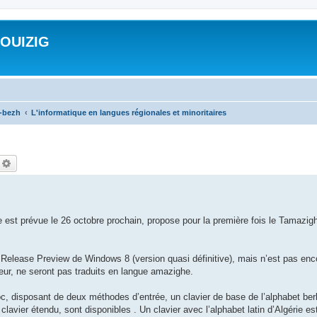
ROUIZIG
a-bezh
L'informatique en langues régionales et minoritaires
echercher
Recherche avancée
e est prévue le 26 octobre prochain, propose pour la première fois le Tamazig
elease Preview de Windows 8 (version quasi définitive), mais n’est pas en
ateur, ne seront pas traduits en langue amazighe.
oc, disposant de deux méthodes d’entrée, un clavier de base de l’alphabet berbè
clavier étendu, sont disponibles . Un clavier avec l’alphabet latin d’Algérie e