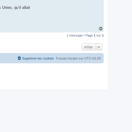
t
e
Unies, qu’il allait
r
d
r
o
u
i
H
z
a
i
1 message • Page
1
sur
1
u
g
t
Aller
Supprimer les cookies
Fuseau horaire sur
UTC+01:00