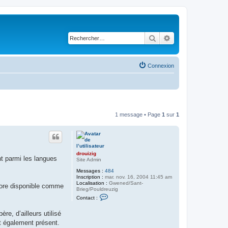
Rechercher
Recherche avancé
Connexion
1 message • Page
1
sur
1
drouizig
ht parmi les langues
Site Admin
Messages :
484
Inscription :
mar. nov. 16, 2004 11:45 am
Localisation :
Gwened/Sant-
core disponible comme
Brieg/Pouldreuzig
C
Contact :
o
n
re, d’ailleurs utilisé
t
a
st également présent.
c