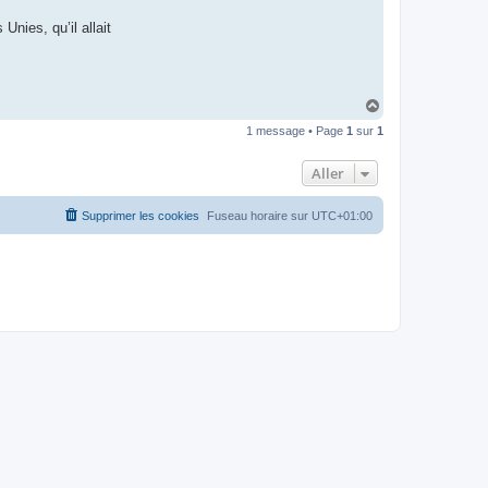
t
e
Unies, qu’il allait
r
d
r
o
u
i
H
z
a
i
1 message • Page
1
sur
1
u
g
t
Aller
Supprimer les cookies
Fuseau horaire sur
UTC+01:00