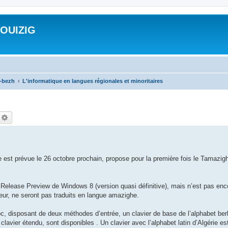
ROUIZIG
a-bezh
L'informatique en langues régionales et minoritaires
echercher
Recherche avancée
e est prévue le 26 octobre prochain, propose pour la première fois le Tamazig
elease Preview de Windows 8 (version quasi définitive), mais n’est pas en
ateur, ne seront pas traduits en langue amazighe.
oc, disposant de deux méthodes d’entrée, un clavier de base de l’alphabet berbè
clavier étendu, sont disponibles . Un clavier avec l’alphabet latin d’Algérie e