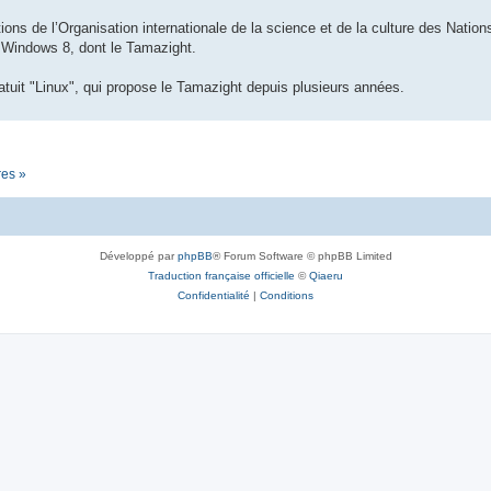
ions de l’Organisation internationale de la science et de la culture des Nations 
n Windows 8, dont le Tamazight.
tuit "Linux", qui propose le Tamazight depuis plusieurs années.
res »
Développé par
phpBB
® Forum Software © phpBB Limited
Traduction française officielle
©
Qiaeru
Confidentialité
|
Conditions