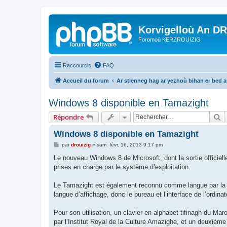
Korvigelloù An D
Foromoù KERZROUIZIG
Raccourcis
FAQ
Accueil du forum
Ar stlenneg hag ar yezhoù bihan er bed 
Windows 8 disponible en Tamazight
R
Répondre
Windows 8 disponible en Tamazight
M
par
drouizig
»
sam. févr. 16, 2013 9:17 pm
e
s
Le nouveau Windows 8 de Microsoft, dont la sortie officiell
s
prises en charge par le système d’exploitation.
a
g
e
Le Tamazight est également reconnu comme langue par la R
langue d’affichage, donc le bureau et l’interface de l’ordin
Pour son utilisation, un clavier en alphabet tifinagh du Mar
par l’Institut Royal de la Culture Amazighe, et un deuxième 