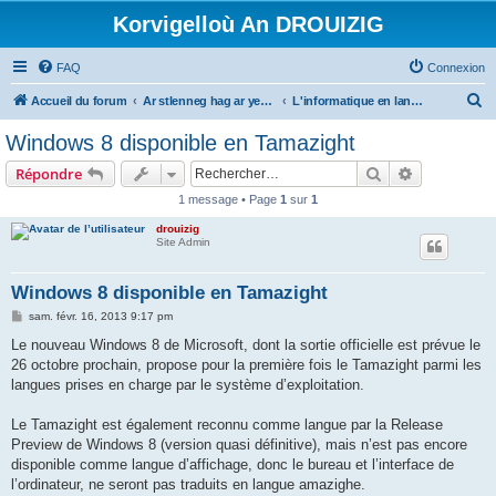
Korvigelloù An DROUIZIG
FAQ
Connexion
R
Accueil du forum
Ar stlenneg hag ar yezhoù bihan er bed a-bezh
L'informatique en langues régionales et minoritaires
e
Windows 8 disponible en Tamazight
c
Rechercher
Recherche 
Répondre
h
1 message • Page
1
sur
1
e
drouizig
r
Site Admin
c
h
Windows 8 disponible en Tamazight
e
M
sam. févr. 16, 2013 9:17 pm
e
r
s
Le nouveau Windows 8 de Microsoft, dont la sortie officielle est prévue le
s
26 octobre prochain, propose pour la première fois le Tamazight parmi les
a
g
langues prises en charge par le système d’exploitation.
e
Le Tamazight est également reconnu comme langue par la Release
Preview de Windows 8 (version quasi définitive), mais n’est pas encore
disponible comme langue d’affichage, donc le bureau et l’interface de
l’ordinateur, ne seront pas traduits en langue amazighe.