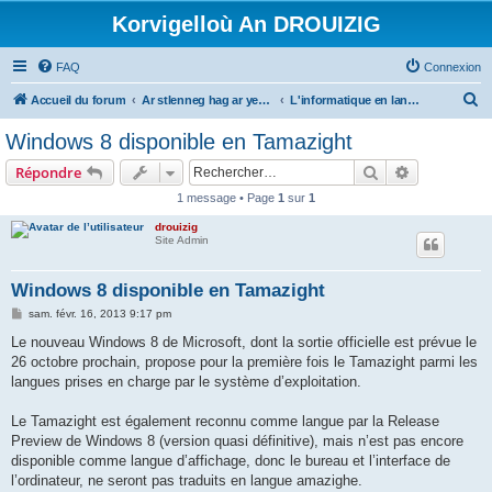
Korvigelloù An DROUIZIG
FAQ
Connexion
R
Accueil du forum
Ar stlenneg hag ar yezhoù bihan er bed a-bezh
L'informatique en langues régionales et minoritaires
e
Windows 8 disponible en Tamazight
c
Rechercher
Recherche 
Répondre
h
1 message • Page
1
sur
1
e
drouizig
r
Site Admin
c
h
Windows 8 disponible en Tamazight
e
M
sam. févr. 16, 2013 9:17 pm
e
r
s
Le nouveau Windows 8 de Microsoft, dont la sortie officielle est prévue le
s
26 octobre prochain, propose pour la première fois le Tamazight parmi les
a
g
langues prises en charge par le système d’exploitation.
e
Le Tamazight est également reconnu comme langue par la Release
Preview de Windows 8 (version quasi définitive), mais n’est pas encore
disponible comme langue d’affichage, donc le bureau et l’interface de
l’ordinateur, ne seront pas traduits en langue amazighe.