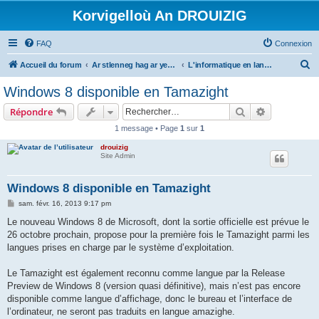
Korvigelloù An DROUIZIG
FAQ
Connexion
R
Accueil du forum
Ar stlenneg hag ar yezhoù bihan er bed a-bezh
L'informatique en langues régionales et minoritaires
e
Windows 8 disponible en Tamazight
c
Rechercher
Recherche 
Répondre
h
1 message • Page
1
sur
1
e
drouizig
r
Site Admin
c
h
Windows 8 disponible en Tamazight
e
M
sam. févr. 16, 2013 9:17 pm
e
r
s
Le nouveau Windows 8 de Microsoft, dont la sortie officielle est prévue le
s
26 octobre prochain, propose pour la première fois le Tamazight parmi les
a
g
langues prises en charge par le système d’exploitation.
e
Le Tamazight est également reconnu comme langue par la Release
Preview de Windows 8 (version quasi définitive), mais n’est pas encore
disponible comme langue d’affichage, donc le bureau et l’interface de
l’ordinateur, ne seront pas traduits en langue amazighe.