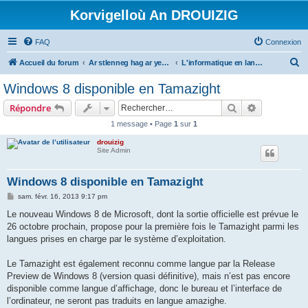
Korvigelloù An DROUIZIG
FAQ
Connexion
R
Accueil du forum
Ar stlenneg hag ar yezhoù bihan er bed a-bezh
L'informatique en langues régionales et minoritaires
e
Windows 8 disponible en Tamazight
c
Rechercher
Recherche 
Répondre
h
1 message • Page
1
sur
1
e
drouizig
r
Site Admin
c
h
Windows 8 disponible en Tamazight
e
M
sam. févr. 16, 2013 9:17 pm
e
r
s
Le nouveau Windows 8 de Microsoft, dont la sortie officielle est prévue le
s
26 octobre prochain, propose pour la première fois le Tamazight parmi les
a
g
langues prises en charge par le système d’exploitation.
e
Le Tamazight est également reconnu comme langue par la Release
Preview de Windows 8 (version quasi définitive), mais n’est pas encore
disponible comme langue d’affichage, donc le bureau et l’interface de
l’ordinateur, ne seront pas traduits en langue amazighe.