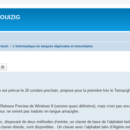
ROUIZIG
a-bezh
L'informatique en langues régionales et minoritaires
echercher
Recherche avancée
e est prévue le 26 octobre prochain, propose pour la première fois le Tamazig
elease Preview de Windows 8 (version quasi définitive), mais n’est pas en
ateur, ne seront pas traduits en langue amazighe.
oc, disposant de deux méthodes d’entrée, un clavier de base de l’alphabet berbè
clavier étendu, sont disponibles . Un clavier avec l’alphabet latin d’Algérie e