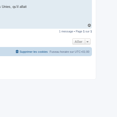
t
e
Unies, qu’il allait
r
d
r
o
u
i
H
z
a
i
1 message • Page
1
sur
1
u
g
t
Aller
Supprimer les cookies
Fuseau horaire sur
UTC+01:00