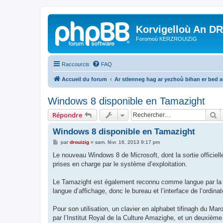
Korvigelloù An D
Foromoù KERZROUIZIG
Raccourcis
FAQ
Accueil du forum
Ar stlenneg hag ar yezhoù bihan er bed 
Windows 8 disponible en Tamazight
R
Répondre
Windows 8 disponible en Tamazight
M
par
drouizig
»
sam. févr. 16, 2013 9:17 pm
e
s
Le nouveau Windows 8 de Microsoft, dont la sortie officiell
s
prises en charge par le système d’exploitation.
a
g
e
Le Tamazight est également reconnu comme langue par la R
langue d’affichage, donc le bureau et l’interface de l’ordin
Pour son utilisation, un clavier en alphabet tifinagh du Mar
par l’Institut Royal de la Culture Amazighe, et un deuxième 