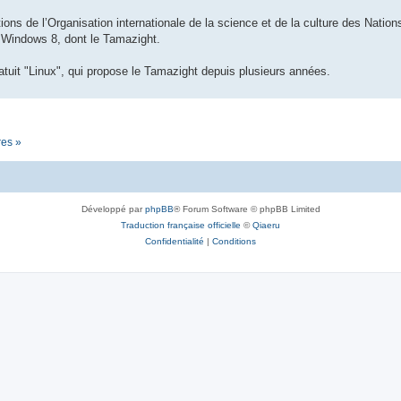
ions de l’Organisation internationale de la science et de la culture des Nations 
n Windows 8, dont le Tamazight.
tuit "Linux", qui propose le Tamazight depuis plusieurs années.
res »
Développé par
phpBB
® Forum Software © phpBB Limited
Traduction française officielle
©
Qiaeru
Confidentialité
|
Conditions