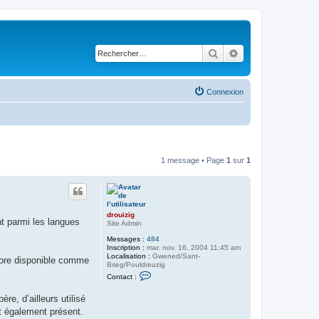
Rechercher
Recherche avancé
Connexion
1 message • Page
1
sur
1
drouizig
ht parmi les langues
Site Admin
Messages :
484
Inscription :
mar. nov. 16, 2004 11:45 am
Localisation :
Gwened/Sant-
core disponible comme
Brieg/Pouldreuzig
C
Contact :
o
n
re, d’ailleurs utilisé
t
a
st également présent.
c