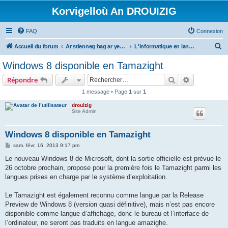
Korvigelloù An DROUIZIG
FAQ
Connexion
R
Accueil du forum
Ar stlenneg hag ar yezhoù bihan er bed a-bezh
L'informatique en langues régionales et minoritaires
e
Windows 8 disponible en Tamazight
c
Rechercher
Recherche 
Répondre
h
1 message • Page
1
sur
1
e
drouizig
r
Site Admin
c
h
Windows 8 disponible en Tamazight
e
M
sam. févr. 16, 2013 9:17 pm
e
r
s
Le nouveau Windows 8 de Microsoft, dont la sortie officielle est prévue le
s
26 octobre prochain, propose pour la première fois le Tamazight parmi les
a
g
langues prises en charge par le système d’exploitation.
e
Le Tamazight est également reconnu comme langue par la Release
Preview de Windows 8 (version quasi définitive), mais n’est pas encore
disponible comme langue d’affichage, donc le bureau et l’interface de
l’ordinateur, ne seront pas traduits en langue amazighe.