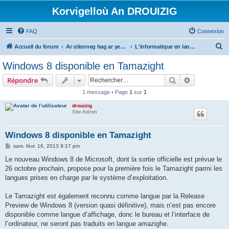
Korvigelloù An DROUIZIG
FAQ
Connexion
R
Accueil du forum
Ar stlenneg hag ar yezhoù bihan er bed a-bezh
L'informatique en langues régionales et minoritaires
e
Windows 8 disponible en Tamazight
c
Rechercher
Recherche 
Répondre
h
1 message • Page
1
sur
1
e
drouizig
r
Site Admin
c
h
Windows 8 disponible en Tamazight
e
M
sam. févr. 16, 2013 9:17 pm
e
r
s
Le nouveau Windows 8 de Microsoft, dont la sortie officielle est prévue le
s
26 octobre prochain, propose pour la première fois le Tamazight parmi les
a
g
langues prises en charge par le système d’exploitation.
e
Le Tamazight est également reconnu comme langue par la Release
Preview de Windows 8 (version quasi définitive), mais n’est pas encore
disponible comme langue d’affichage, donc le bureau et l’interface de
l’ordinateur, ne seront pas traduits en langue amazighe.