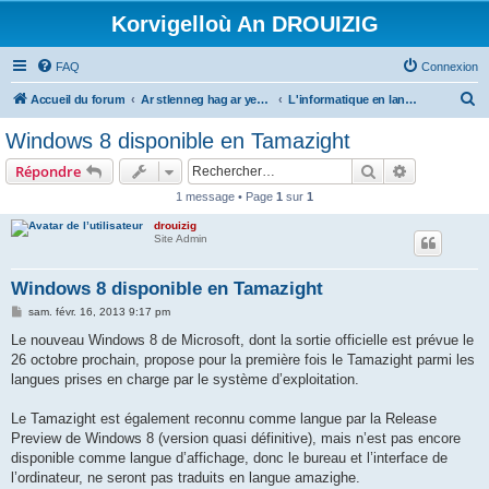
Korvigelloù An DROUIZIG
FAQ
Connexion
R
Accueil du forum
Ar stlenneg hag ar yezhoù bihan er bed a-bezh
L'informatique en langues régionales et minoritaires
e
Windows 8 disponible en Tamazight
c
Rechercher
Recherche 
Répondre
h
1 message • Page
1
sur
1
e
drouizig
r
Site Admin
c
h
Windows 8 disponible en Tamazight
e
M
sam. févr. 16, 2013 9:17 pm
e
r
s
Le nouveau Windows 8 de Microsoft, dont la sortie officielle est prévue le
s
26 octobre prochain, propose pour la première fois le Tamazight parmi les
a
g
langues prises en charge par le système d’exploitation.
e
Le Tamazight est également reconnu comme langue par la Release
Preview de Windows 8 (version quasi définitive), mais n’est pas encore
disponible comme langue d’affichage, donc le bureau et l’interface de
l’ordinateur, ne seront pas traduits en langue amazighe.