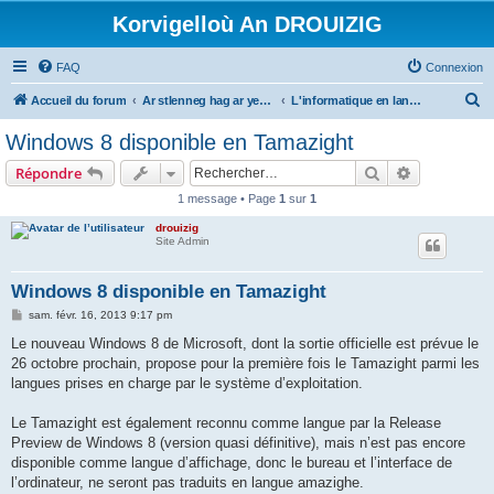
Korvigelloù An DROUIZIG
FAQ
Connexion
R
Accueil du forum
Ar stlenneg hag ar yezhoù bihan er bed a-bezh
L'informatique en langues régionales et minoritaires
e
Windows 8 disponible en Tamazight
c
Rechercher
Recherche 
Répondre
h
1 message • Page
1
sur
1
e
drouizig
r
Site Admin
c
h
Windows 8 disponible en Tamazight
e
M
sam. févr. 16, 2013 9:17 pm
e
r
s
Le nouveau Windows 8 de Microsoft, dont la sortie officielle est prévue le
s
26 octobre prochain, propose pour la première fois le Tamazight parmi les
a
g
langues prises en charge par le système d’exploitation.
e
Le Tamazight est également reconnu comme langue par la Release
Preview de Windows 8 (version quasi définitive), mais n’est pas encore
disponible comme langue d’affichage, donc le bureau et l’interface de
l’ordinateur, ne seront pas traduits en langue amazighe.