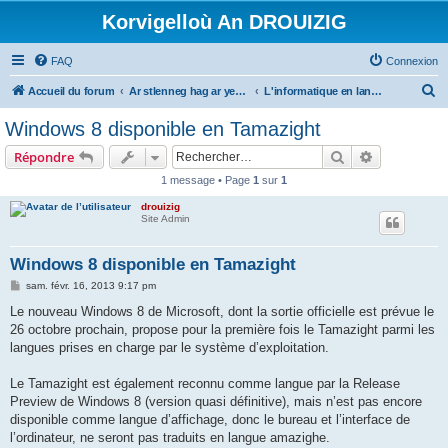
Korvigelloù An DROUIZIG
FAQ
Connexion
R
Accueil du forum
Ar stlenneg hag ar yezhoù bihan er bed a-bezh
L'informatique en langues régionales et minoritaires
e
Windows 8 disponible en Tamazight
c
Rechercher
Recherche 
Répondre
h
1 message • Page
1
sur
1
e
drouizig
r
Site Admin
c
h
Windows 8 disponible en Tamazight
e
M
sam. févr. 16, 2013 9:17 pm
e
r
s
Le nouveau Windows 8 de Microsoft, dont la sortie officielle est prévue le
s
26 octobre prochain, propose pour la première fois le Tamazight parmi les
a
g
langues prises en charge par le système d’exploitation.
e
Le Tamazight est également reconnu comme langue par la Release
Preview de Windows 8 (version quasi définitive), mais n’est pas encore
disponible comme langue d’affichage, donc le bureau et l’interface de
l’ordinateur, ne seront pas traduits en langue amazighe.