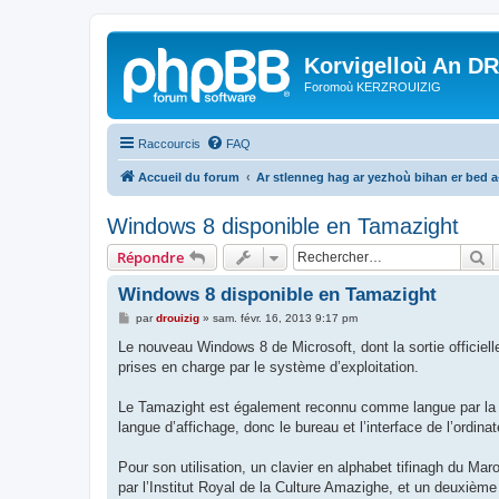
Korvigelloù An D
Foromoù KERZROUIZIG
Raccourcis
FAQ
Accueil du forum
Ar stlenneg hag ar yezhoù bihan er bed 
Windows 8 disponible en Tamazight
R
Répondre
Windows 8 disponible en Tamazight
M
par
drouizig
»
sam. févr. 16, 2013 9:17 pm
e
s
Le nouveau Windows 8 de Microsoft, dont la sortie officiell
s
prises en charge par le système d’exploitation.
a
g
e
Le Tamazight est également reconnu comme langue par la R
langue d’affichage, donc le bureau et l’interface de l’ordin
Pour son utilisation, un clavier en alphabet tifinagh du Mar
par l’Institut Royal de la Culture Amazighe, et un deuxième 