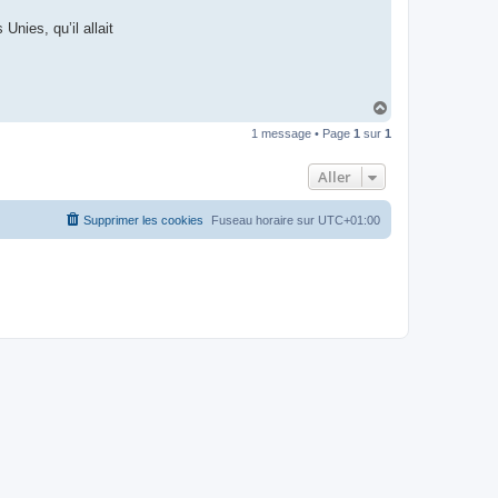
t
e
Unies, qu’il allait
r
d
r
o
u
i
H
z
a
i
1 message • Page
1
sur
1
u
g
t
Aller
Supprimer les cookies
Fuseau horaire sur
UTC+01:00