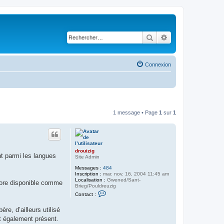
Rechercher
Recherche avancé
Connexion
1 message • Page
1
sur
1
drouizig
ht parmi les langues
Site Admin
Messages :
484
Inscription :
mar. nov. 16, 2004 11:45 am
Localisation :
Gwened/Sant-
core disponible comme
Brieg/Pouldreuzig
C
Contact :
o
n
re, d’ailleurs utilisé
t
a
st également présent.
c