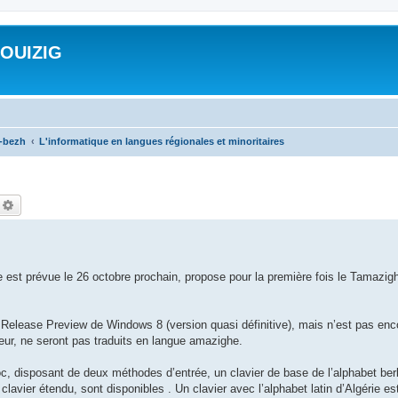
ROUIZIG
a-bezh
L'informatique en langues régionales et minoritaires
echercher
Recherche avancée
e est prévue le 26 octobre prochain, propose pour la première fois le Tamazig
elease Preview de Windows 8 (version quasi définitive), mais n’est pas en
ateur, ne seront pas traduits en langue amazighe.
oc, disposant de deux méthodes d’entrée, un clavier de base de l’alphabet berbè
clavier étendu, sont disponibles . Un clavier avec l’alphabet latin d’Algérie e