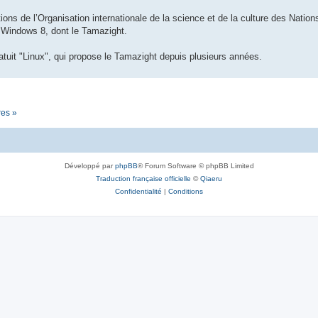
ions de l’Organisation internationale de la science et de la culture des Nations 
n Windows 8, dont le Tamazight.
tuit "Linux", qui propose le Tamazight depuis plusieurs années.
res »
Développé par
phpBB
® Forum Software © phpBB Limited
Traduction française officielle
©
Qiaeru
Confidentialité
|
Conditions