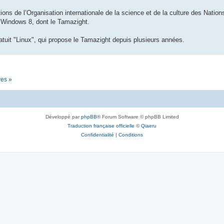
ions de l’Organisation internationale de la science et de la culture des Nations 
n Windows 8, dont le Tamazight.
tuit "Linux", qui propose le Tamazight depuis plusieurs années.
res »
Développé par
phpBB
® Forum Software © phpBB Limited
Traduction française officielle
©
Qiaeru
Confidentialité
|
Conditions