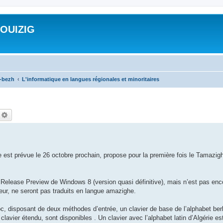
ROUIZIG
a-bezh
L'informatique en langues régionales et minoritaires
echercher
Recherche avancée
e est prévue le 26 octobre prochain, propose pour la première fois le Tamazig
elease Preview de Windows 8 (version quasi définitive), mais n’est pas en
ateur, ne seront pas traduits en langue amazighe.
oc, disposant de deux méthodes d’entrée, un clavier de base de l’alphabet berbè
clavier étendu, sont disponibles . Un clavier avec l’alphabet latin d’Algérie e