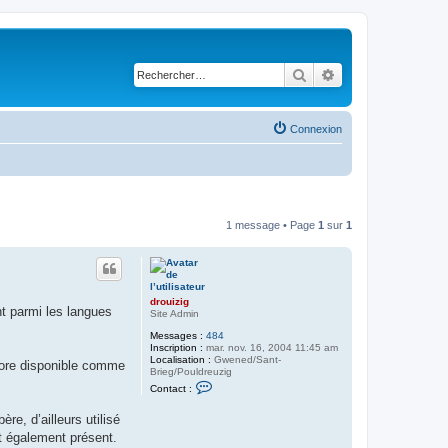
Rechercher
Recherche avancé
Connexion
1 message • Page
1
sur
1
drouizig
ht parmi les langues
Site Admin
Messages :
484
Inscription :
mar. nov. 16, 2004 11:45 am
Localisation :
Gwened/Sant-
core disponible comme
Brieg/Pouldreuzig
C
Contact :
o
n
re, d’ailleurs utilisé
t
a
st également présent.
c