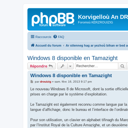
Korvigelloù An D
Foromoù KERZROUIZIG
Raccourcis
FAQ
Accueil du forum
Ar stlenneg hag ar yezhoù bihan er bed 
Windows 8 disponible en Tamazight
R
Répondre
Windows 8 disponible en Tamazight
M
par
drouizig
»
sam. févr. 16, 2013 9:17 pm
e
s
Le nouveau Windows 8 de Microsoft, dont la sortie officiell
s
prises en charge par le système d’exploitation.
a
g
e
Le Tamazight est également reconnu comme langue par la R
langue d’affichage, donc le bureau et l’interface de l’ordin
Pour son utilisation, un clavier en alphabet tifinagh du Mar
par l’Institut Royal de la Culture Amazighe, et un deuxième 