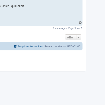
t
e
Unies, qu’il allait
r
d
r
o
u
i
H
z
a
i
1 message • Page
1
sur
1
u
g
t
Aller
Supprimer les cookies
Fuseau horaire sur
UTC+01:00