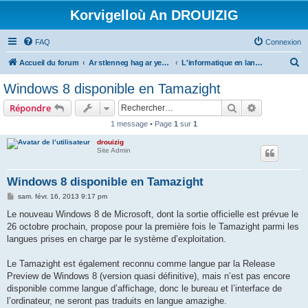
Korvigelloù An DROUIZIG
FAQ
Connexion
R
Accueil du forum
Ar stlenneg hag ar yezhoù bihan er bed a-bezh
L'informatique en langues régionales et minoritaires
e
Windows 8 disponible en Tamazight
c
Rechercher
Recherche 
Répondre
h
1 message • Page
1
sur
1
e
drouizig
r
Site Admin
c
h
Windows 8 disponible en Tamazight
e
M
sam. févr. 16, 2013 9:17 pm
e
r
s
Le nouveau Windows 8 de Microsoft, dont la sortie officielle est prévue le
s
26 octobre prochain, propose pour la première fois le Tamazight parmi les
a
g
langues prises en charge par le système d’exploitation.
e
Le Tamazight est également reconnu comme langue par la Release
Preview de Windows 8 (version quasi définitive), mais n’est pas encore
disponible comme langue d’affichage, donc le bureau et l’interface de
l’ordinateur, ne seront pas traduits en langue amazighe.